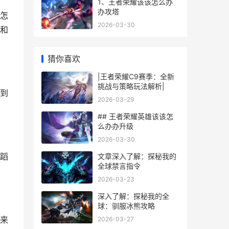
1、王者荣耀该该怎么办
办攻塔
怎
2026-03-30
和
猜你喜欢
|王者荣耀C9赛季：全新
挑战与策略玩法解析|
到
2026-03-29
## 王者荣耀英雄该该怎
么办办升级
2026-03-30
蹈
文章深入了解：探秘我的
全球禁言指令
2026-03-23
深入了解：探秘我的全
球：驯服冰熊攻略
来
2026-03-27