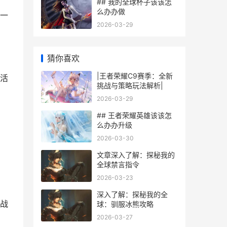
## 我的全球杯子该该怎
么办办做
一
2026-03-29
猜你喜欢
|王者荣耀C9赛季：全新
活
挑战与策略玩法解析|
2026-03-29
## 王者荣耀英雄该该怎
么办办升级
2026-03-30
文章深入了解：探秘我的
全球禁言指令
2026-03-23
深入了解：探秘我的全
战
球：驯服冰熊攻略
2026-03-27