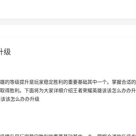
升级
雄的等级提升是玩家稳定胜利的重要基础其中一个。掌握合适的
取得胜利。下面将为大家详细介绍王者荣耀英雄该该怎么办办升
雄该该怎么办办升级