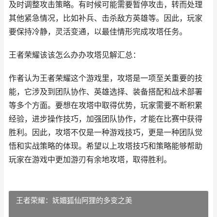
及时调整攻击策略。有时候可能需要暂停攻击，转而处理
其他紧急情况，比如补兵、击杀敌方英雄等。因此，玩家
要保持冷静，灵活变通，以最佳情形完成攻塔任务。
王者荣耀该该怎么办办攻塔见解汇总：
作者认为王者荣耀这个游戏里，攻塔是一项至关重要的技
能，它涉及到团队协作、英雄选择、装备搭配和战术部署
等多个方面。要想在攻塔中取得优势，玩家需要不断积累
经验，进步操作技巧，加强团队协作，才能在比赛中获得
胜利。因此，攻塔不仅是一种游戏技巧，更是一种团队觉
悟和实战策略的体现。希望以上攻塔技巧和策略能够帮助
玩家在游戏中更加游刃有余地攻塔，取得胜利。
王者荣耀：妩媚狐仙阿狸的多变之美