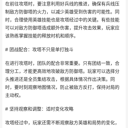
在前往攻塔时，要注意利用好兵线的推进，确保有兵线压
制敌方防御塔的火力，以减少英雄受到伤害的可能性。同
时，合理使用英雄技能也是攻塔经过中的关键。有些技能
可以对敌方防御塔造成额外伤害，提升攻击效果，玩家应
该熟练掌握技能的释放时机和顺序。
# 团战配合：攻塔不只是单打独斗
在进行攻塔时，团队的配合非常重要。只有团结一致，合
理分工，才能更高效地攻破敌方防御塔。玩家可以选择分
头推进还是全员集结攻击，根据具体情况作出决策。同
时，要时刻观察地图情况，防止被敌方反打，保持对局的
主动权。
# 坚持观察和调整：适时变化攻略
攻塔经过中，玩家还需不断观察敌方英雄和局势的变化，