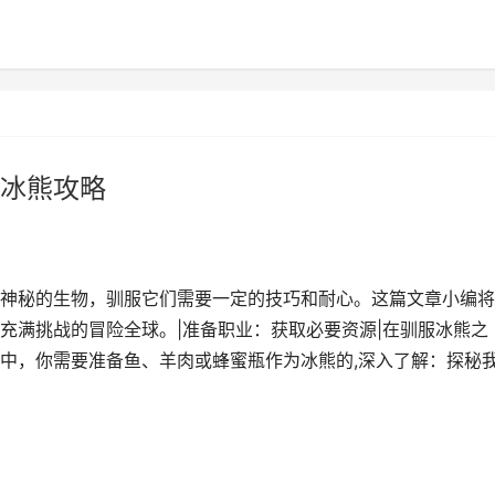
冰熊攻略
神秘的生物，驯服它们需要一定的技巧和耐心。这篇文章小编将
充满挑战的冒险全球。|准备职业：获取必要资源|在驯服冰熊之
中，你需要准备鱼、羊肉或蜂蜜瓶作为冰熊的,深入了解：探秘