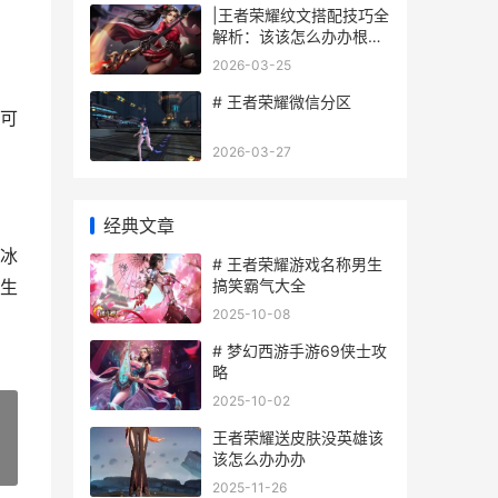
|王者荣耀纹文搭配技巧全
解析：该该怎么办办根据
英雄特性选择纹文|
2026-03-25
# 王者荣耀微信分区
可
2026-03-27
经典文章
冰
# 王者荣耀游戏名称男生
搞笑霸气大全
生
2025-10-08
# 梦幻西游手游69侠士攻
略
2025-10-02
王者荣耀送皮肤没英雄该
该怎么办办办
»
2025-11-26