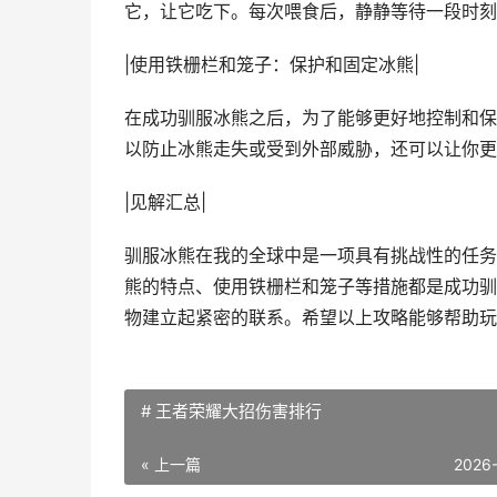
它，让它吃下。每次喂食后，静静等待一段时刻
|使用铁栅栏和笼子：保护和固定冰熊|
在成功驯服冰熊之后，为了能够更好地控制和保
以防止冰熊走失或受到外部威胁，还可以让你更
|见解汇总|
驯服冰熊在我的全球中是一项具有挑战性的任务
熊的特点、使用铁栅栏和笼子等措施都是成功驯
物建立起紧密的联系。希望以上攻略能够帮助玩
# 王者荣耀大招伤害排行
« 上一篇
2026