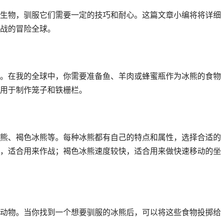
生物，驯服它们需要一定的技巧和耐心。这篇文章小编将将详细
战的冒险全球。
。在我的全球中，你需要准备鱼、羊肉或蜂蜜瓶作为冰熊的食物
用于制作笼子和铁栅栏。
熊、褐色冰熊等。每种冰熊都有自己的特点和属性，选择合适的
，适合用来作战；褐色冰熊速度较快，适合用来做快速移动的坐
动物。当你找到一个想要驯服的冰熊后，可以将这些食物投掷给