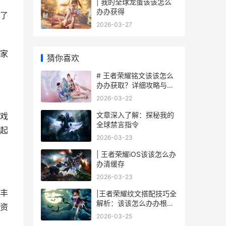
| 我的全球龙蛋该该怎么
办办获得
了
2026-03-27
家
猜你喜欢
# 王者荣耀铭文该该怎么
办办获取？详细攻略与技
巧
2026-03-22
文章深入了解：探秘我的
戏
全球禁言指令
起
2026-03-23
| 王者荣耀iOS该该怎么办
办清缓存
2026-03-23
丰
|王者荣耀纹文搭配技巧全
解析：该该怎么办办根据
资
英雄特性选择纹文|
2026-03-25