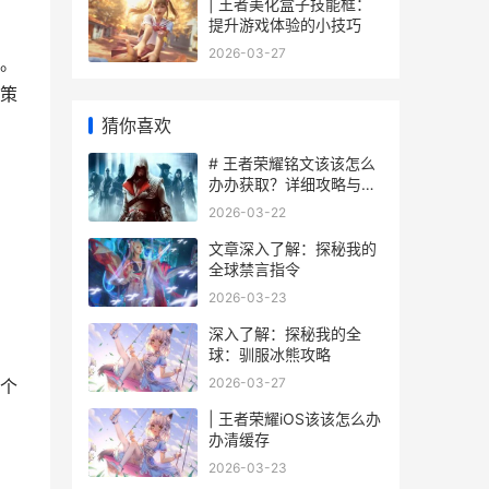
| 王者美化盒子技能框：
提升游戏体验的小技巧
2026-03-27
。
策
猜你喜欢
# 王者荣耀铭文该该怎么
办办获取？详细攻略与技
巧
2026-03-22
文章深入了解：探秘我的
全球禁言指令
2026-03-23
深入了解：探秘我的全
球：驯服冰熊攻略
2026-03-27
个
| 王者荣耀iOS该该怎么办
办清缓存
2026-03-23