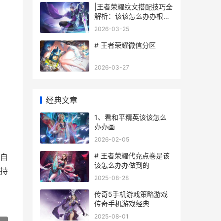
|王者荣耀纹文搭配技巧全
解析：该该怎么办办根据
英雄特性选择纹文|
2026-03-25
# 王者荣耀微信分区
2026-03-27
经典文章
1、看和平精英该该怎么
办办画
2026-02-05
# 王者荣耀代充点卷是该
自
该怎么办办做到的
持
2025-08-28
传奇5手机游戏策略游戏
传奇手机游戏经典
2025-08-01