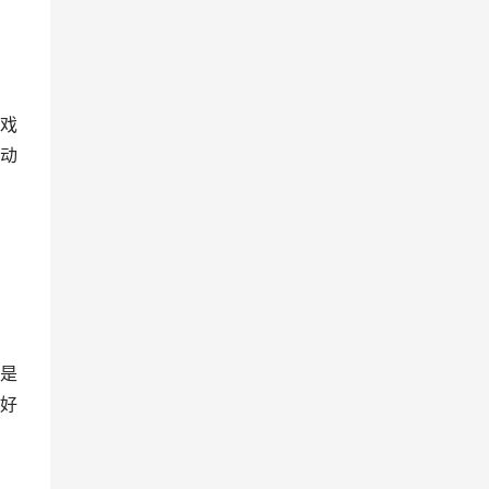
戏
动
是
好