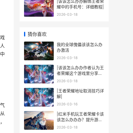
|该该怎么办办解绑王者荣
耀中的手机号：详细教程|
2026-03-18
猜你喜欢
戏
我的全球傀儡该该怎么办
人
办激活
中
2026-03-18
|该该怎么办办作者认为王
者荣耀这个游戏里分享链
接：详细玩法与技巧|
2026-03-18
|王者荣耀地址取消技巧详
解|
2026-03-16
气
从
|红米手机玩王者荣耀卡该
该怎么办办办？提升游戏
，
流畅度的技巧与解决方案|
2026-03-18