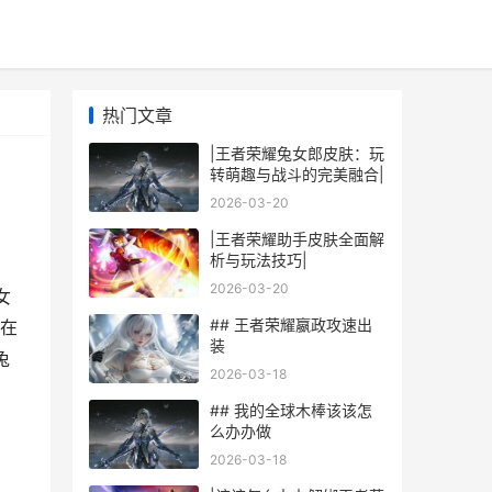
热门文章
|王者荣耀兔女郎皮肤：玩
转萌趣与战斗的完美融合|
2026-03-20
|王者荣耀助手皮肤全面解
析与玩法技巧|
2026-03-20
女
## 王者荣耀嬴政攻速出
在
装
兔
2026-03-18
## 我的全球木棒该该怎
么办办做
2026-03-18