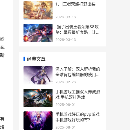
1、|王者荣耀打野出装|
2026-03-16
|猴子出装王者荣耀S8攻
略：掌握最新套路，让你
登顶王者|
妙
2026-03-13
武
新
经典文章
深入了解：深入解析我的
全球背包编辑器的使用技
巧
2026-02-26
手机游戏主推双人养成游
戏 手机双排游戏
2025-08-01
手机游戏好玩的pvp游戏
有
手机游戏好玩的有?
增
2025-08-01