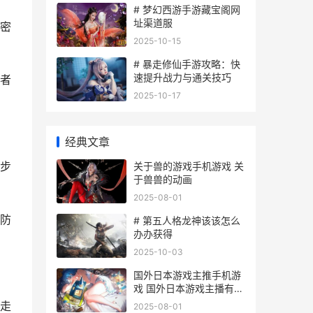
# 梦幻西游手游藏宝阁网
址渠道服
密
2025-10-15
# 暴走修仙手游攻略：快
速提升战力与通关技巧
者
2025-10-17
经典文章
步
关于兽的游戏手机游戏 关
于兽兽的动画
2025-08-01
防
# 第五人格龙神该该怎么
办办获得
2025-10-03
国外日本游戏主推手机游
戏 国外日本游戏主播有哪
些
走
2025-08-01