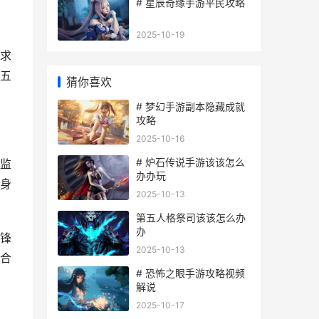
# 星辰奇缘手游平民攻略
2025-10-19
求
五
猜你喜欢
# 梦幻手游副本隐藏成就
攻略
2025-10-16
# 炉石传说手游该该怎么
监
办办玩
身
2025-10-13
第五人格祭司该该怎么办
办
锋
2025-10-13
合
# 恐怖之眼手游攻略视频
解说
2025-10-17