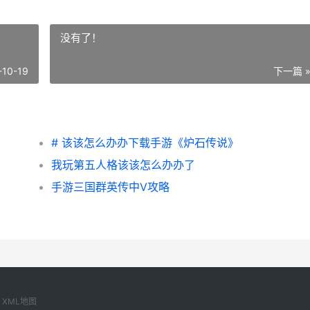
没有了！
-10-19
下一篇 
# 该该怎么办办下载手游《炉石传说》
我玩第五人格该该怎么办办了
手游三国群英传中V攻略
8
XML地图