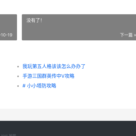
没有了！
-10-19
下一篇 
我玩第五人格该该怎么办办了
手游三国群英传中V攻略
# 小小塔防攻略
8
XML地图