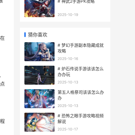
该
# 神武2手游PK攻略
2025-10-19
猜你喜欢
在
# 梦幻手游副本隐藏成就
攻略
2025-10-16
# 炉石传说手游该该怎么
办办玩
，
2025-10-13
点
第五人格祭司该该怎么办
办
2025-10-13
# 恐怖之眼手游攻略视频
程
解说
2025-10-17