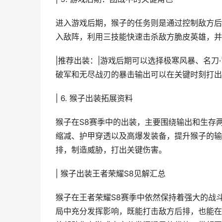
进入游戏后期，猴子的任务则是通过控制敌方后
入敌阵，利用三技能快速击杀敌方脆皮英雄，并
|推荐出装：|游戏后期可以选择极寒风暴、名
破军和无尽战刃的暴击输出可以在关键时刻打出
| 6. 猴子出装拓展资料
猴子在S8赛季中的出装，主要围绕输出和生存
缩减、护甲穿透以及高爆发装备，提升猴子的输
排，制造威胁，打出关键伤害。
| 猴子出装王者荣耀S8见解汇总
猴子在王者荣耀S8赛季中依然保持着强大的战
局中充分发挥影响，既能打击敌方后排，也能在