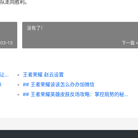
队走向胜利。
没有了！
-03-13
下一篇 
|猴子出装王者荣耀S8攻略：掌握最新套路，让你登顶王者|
王者荣耀 赵云设置
承
## 王者荣耀该该怎么办办加微信
## 王者荣耀英雄皮肤反场攻略：掌控局势的秘密武器