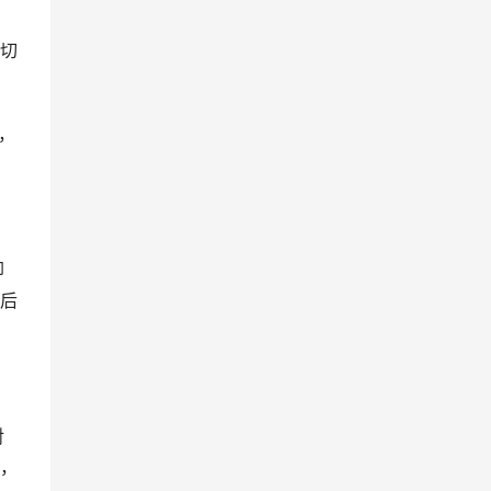
切
，
却
后
对
，