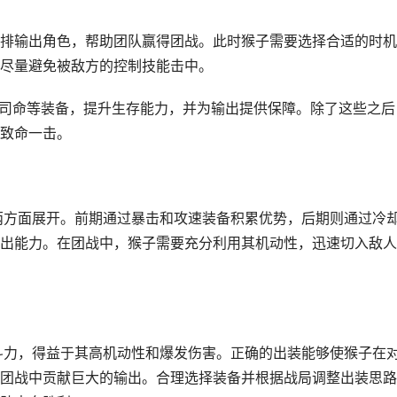
排输出角色，帮助团队赢得团战。此时猴子需要选择合适的时机
尽量避免被敌方的控制技能击中。
刀·司命等装备，提升生存能力，并为输出提供保障。除了这些之后
致命一击。
两方面展开。前期通过暴击和攻速装备积累优势，后期则通过冷
出能力。在团战中，猴子需要充分利用其机动性，迅速切入敌人
斗力，得益于其高机动性和爆发伤害。正确的出装能够使猴子在
团战中贡献巨大的输出。合理选择装备并根据战局调整出装思路