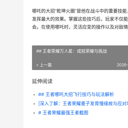
哪吒的大招“乾坤火圈”是他在战斗中的重要技
发挥最大的效果。掌握这些技巧后，玩家不仅能
会。在使用哪吒时，灵活应变的操作以及对敌情
## 王者荣耀万人星：成就荣耀与挑战
« 上一篇
2026
延伸阅读
## 王者哪吒大招飞行技巧与玩法解析
|深入了解：王者荣耀墨子发育慢缘故与应对
# 王者荣耀最强王者截图