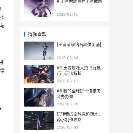
# 王者荣耀最强王者截图
的
2026-03-10
战
与
猜你喜欢
|王者荣耀钻石段位奖励|
2026-03-03
进
## 王者哪吒大招飞行技
掌
巧与玩法解析
2026-03-10
## 我的全球饼干该该怎
么办办做
2026-03-05
有
玩转我的全球急迫药水：
药水制作攻略
2026-03-03