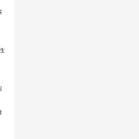
输
生
招
增