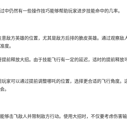
过中仍然有一些操作技巧能够帮助玩家进步技能命中的几率。
刻注意敌方英雄的位置，尤其是敌方后排的脆皮英雄。通过观察敌
准度。
需要提前释放大招。由于技能飞行有一定的延迟，适时的提前释放
，但玩家可以通过提前调整哪吒的位置，选择更合适的飞行角度。
会。
能够击飞敌人并限制敌方行动。使用大招时，不仅要考虑伤害输