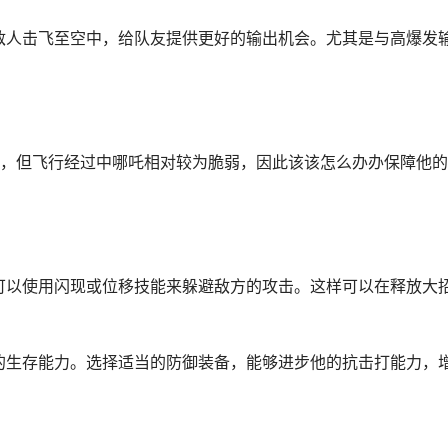
将敌人击飞至空中，给队友提供更好的输出机会。尤其是与高爆发
，但飞行经过中哪吒相对较为脆弱，因此该该怎么办办保障他的
吒可以使用闪现或位移技能来躲避敌方的攻击。这样可以在释放大
他的生存能力。选择适当的防御装备，能够进步他的抗击打能力，