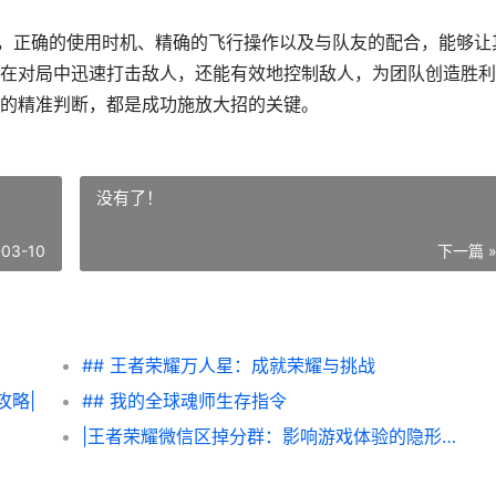
能，正确的使用时机、精确的飞行操作以及与队友的配合，能够让
在对局中迅速打击敌人，还能有效地控制敌人，为团队创造胜利
的精准判断，都是成功施放大招的关键。
没有了！
-03-10
下一篇 
## 王者荣耀万人星：成就荣耀与挑战
攻略|
## 我的全球魂师生存指令
|王者荣耀微信区掉分群：影响游戏体验的隐形陷阱|