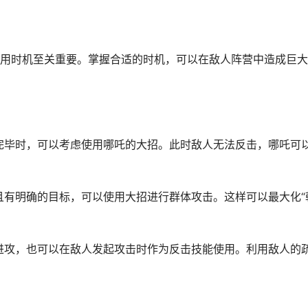
用时机至关重要。掌握合适的时机，可以在敌人阵营中造成巨大
用完毕时，可以考虑使用哪吒的大招。此时敌人无法反击，哪吒可
并且有明确的目标，可以使用大招进行群体攻击。这样可以最大化“
动进攻，也可以在敌人发起攻击时作为反击技能使用。利用敌人的