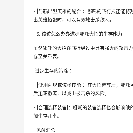
- |与输出型英雄的配合|：哪吒的飞行技能能
出英雄搭配时，可以有效地击杀敌人。
| 6. 该该怎么办办进步哪吒大招的生存能力
虽然哪吒的大招在飞行经过中具有强大的攻击力
存至关重要。
|进步生存的策略|：
- |使用闪现或位移技能|：在大招释放后，哪
后迅速撤离，以减少被击杀的风险。
- |合理选择装备|：哪吒的装备选择也会影响
加生存几率。
| 见解汇总