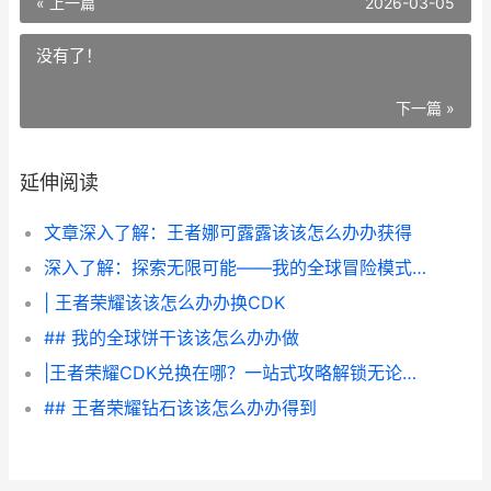
« 上一篇
2026-03-05
没有了！
下一篇 »
延伸阅读
文章深入了解：王者娜可露露该该怎么办办获得
深入了解：探索无限可能——我的全球冒险模式该该怎么办办玩
| 王者荣耀该该怎么办办换CDK
## 我的全球饼干该该怎么办办做
|王者荣耀CDK兑换在哪？一站式攻略解锁无论兄弟们的游戏福利|
## 王者荣耀钻石该该怎么办办得到