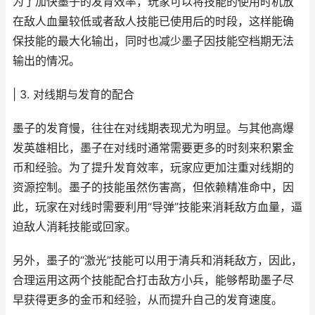
为了加快墨子的发育效率，玩家可以将技能的使用时机放
在敌人血量较低或者敌人技能已使用后的时段，这样能确
保技能的最大化输出，同时也减少墨子因技能空档期无法
输出的情况。
| 3. 对线期与发育的配合
墨子的发育慢，往往在对线期表现尤为明显。与其他高爆
发英雄相比，墨子在对线时通常需要更多的时刻来积累金
币和经验。为了提升发育效率，玩家应更加注重对线期的
资源控制。墨子的技能虽然伤害高，但依赖精准命中，因
此，玩家在对线时需要利用“导弹”技能来消耗敌方血量，逼
迫敌人消耗技能或回家。
另外，墨子的“激光”技能可以用于清兵和消耗敌方，因此，
合理运用这两个技能配合打击敌方小兵，能够帮助墨子尽
早获得更多的金币和经验，从而提升自己的发育速度。