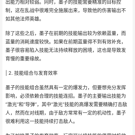
出能力相对较弱。同时，墨子的技能需要精准的目标控
制，这在乱战中很难完全施展出来，导致他的伤害输出不
如其他法师英雄。
除了这些之后，墨子在前期的技能输出较为依赖蓝量，而
蓝量的消耗速度较快。如果在前期蓝量得不到有效补充，
墨子很容易陷入技能无法持续释放的困境，这也是导致发
育慢的重要缘故。
| 2. 技能组合与发育效率
墨子的技能组合虽然具有一定的爆发力，但要想充分发挥
影响，必须依赖合理的技能连招。墨子的主要输出技能为
“激光”和“导弹”，其中“激光”技能的高爆发需要精确打击敌
人，然而在对线期，由于敌方常常有一定的机动性，墨子
很难利用这一技能持续打击敌人。