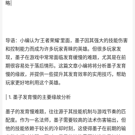
略|
导语：小编认为‘王者荣耀’里面，墨子因其强大的技能伤害
和控制能力而成为许多玩家青睐的英雄。但很多玩家发
现，墨子在游戏中常常面临发育缓慢的难题，尤其是在前
期很容易处于落后情形。这篇文章小编将将分析墨子发育
慢的缘故，并提供一些提升其发育效率的实用技巧，帮助
玩家更好地利用这个英雄。
| 1. 墨子发育慢的主要缘故分析
墨子的发育慢难题，往往源于其技能机制与游戏节奏的匹
配度。作为一名法师，墨子需要较高的法术伤害输出，但
他的技能依赖于较长的冷却时刻，这使得墨子在前期的输