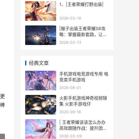
1、|王者荣耀打野出装|
2026-03-16
|猴子出装王者荣耀S8攻
略：掌握最新套路，让你
登顶王者|
2026-03-13
经典文章
手机游戏电竞游戏专用 电
竞类手机游戏
2025-08-01
更
火影手机游戏神奇视频锦
集 火影手游戏仔
棒
2025-09-18
| 王者荣耀该该怎么办办
高效跟随作战：提升团队
协作技巧
2026-03-09