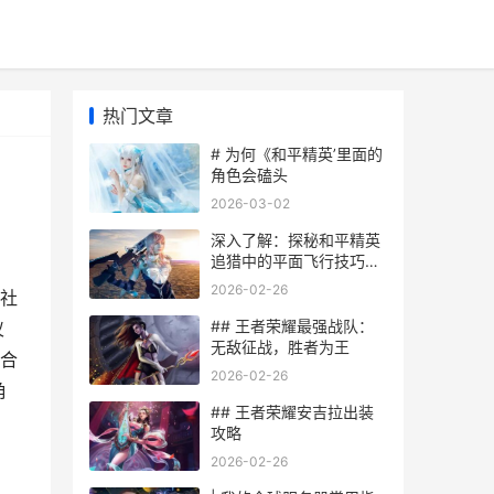
热门文章
# 为何《和平精英’里面的
角色会磕头
2026-03-02
深入了解：探秘和平精英
追猎中的平面飞行技巧与
攻略
2026-02-26
社
## 王者荣耀最强战队：
仪
无敌征战，胜者为王
合
2026-02-26
角
## 王者荣耀安吉拉出装
攻略
2026-02-26