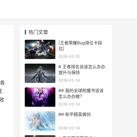
热门文章
|王者荣耀Bug排位卡段
位|
2026-02-25
# 王者排名该该怎么办办
提升与保持
2026-02-24
各
## 我的全球附魔书该该
王
怎么办办做？
效
2026-02-24
## 和平精英做何
2026-02-24