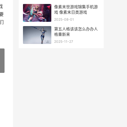
戏
像素末世游戏锦集手机游
戏 像素末日类游戏
要
2025-08-01
们
第五人格该该怎么办办人
格重新来
2025-11-27
»