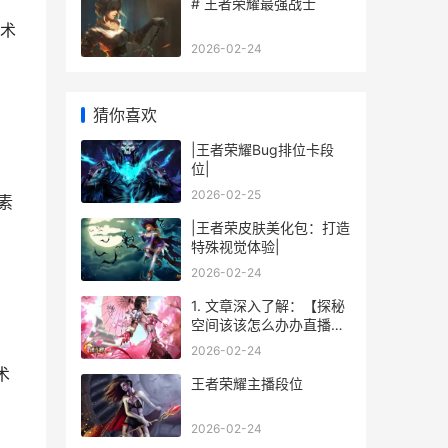
# 王者荣耀最强战士
术
2026-02-24
猜你喜欢
|王者荣耀Bug排位卡段
位|
2026-02-25
素
|王者荣皮肤美化包：打造
特殊视觉体验|
2026-02-24
1. 文章深入了解：【探秘
空间该该怎么办办直播王
者荣耀】
2026-02-24
术
王者荣耀主播段位
2026-02-24