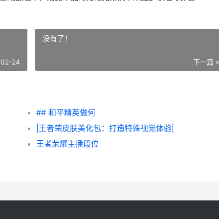
没有了！
-02-24
下一篇 
## 和平精英做何
|王者荣皮肤美化包：打造特殊视觉体验|
王者荣耀主播段位