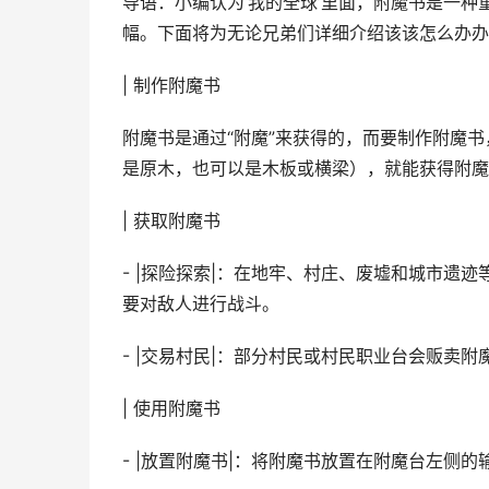
导语：小编认为‘我的全球’里面，附魔书是一
幅。下面将为无论兄弟们详细介绍该该怎么办办
| 制作附魔书
附魔书是通过“附魔”来获得的，而要制作附魔
是原木，也可以是木板或横梁），就能获得附魔
| 获取附魔书
- |探险探索|：在地牢、村庄、废墟和城市遗
要对敌人进行战斗。
- |交易村民|：部分村民或村民职业台会贩卖
| 使用附魔书
- |放置附魔书|：将附魔书放置在附魔台左侧