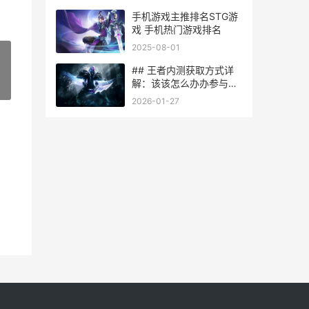
手机游戏主推排名STG游
戏 手机热门游戏排名
2025-08-01
## 王者内测获取方式详
解：该该怎么办办参与测
»
试，提前体验新内容？
2026-01-27