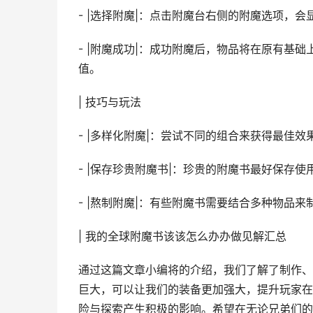
- |选择附魔|：点击附魔台右侧的附魔选项，
- |附魔成功|：成功附魔后，物品将在原有基
值。
| 技巧与玩法
- |多样化附魔|：尝试不同的组合来获得最佳
- |保存珍贵附魔书|：珍贵的附魔书最好保存
- |熬制附魔|：有些附魔书需要结合多种物品
| 我的全球附魔书该该怎么办办做见解汇总
通过这篇文章小编将的介绍，我们了解了制作、
巨大，可以让我们的装备更加强大，提升玩家在
险与探索产生积极的影响。希望在无论兄弟们的