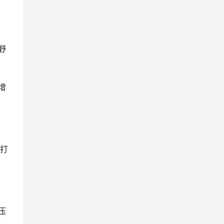
野
增
打
压