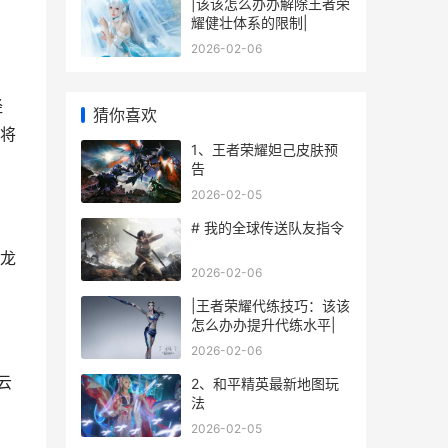
|该该怎么办办解除王者荣
耀健壮体系的限制|
2026-02-06
经
猜你喜欢
将
1、王者荣耀妲己皮肤预
告
2026-02-05
# 我的全球传送队友指令
龙
2026-02-06
|王者荣耀代练技巧：该该
怎么办办提升代练水平|
2026-02-06
云
2、和平精英最新地图玩
法
2026-02-05