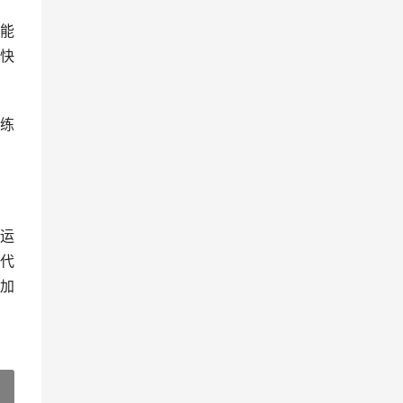
能
快
练
运
代
加