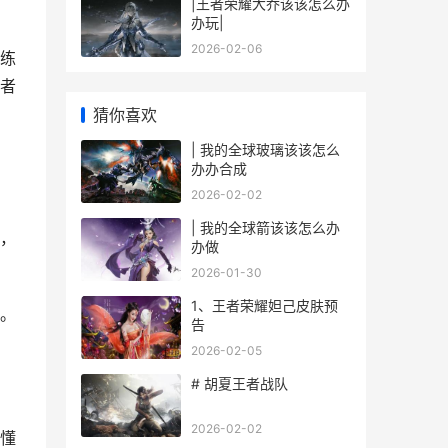
|王者荣耀大乔该该怎么办
办玩|
2026-02-06
练
者
猜你喜欢
| 我的全球玻璃该该怎么
办办合成
2026-02-02
| 我的全球箭该该怎么办
，
办做
2026-01-30
1、王者荣耀妲己皮肤预
。
告
2026-02-05
# 胡夏王者战队
2026-02-02
懂