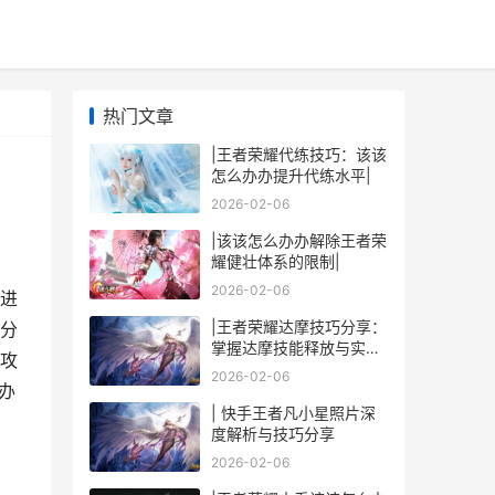
热门文章
|王者荣耀代练技巧：该该
怎么办办提升代练水平|
2026-02-06
|该该怎么办办解除王者荣
耀健壮体系的限制|
2026-02-06
进
|王者荣耀达摩技巧分享：
分
掌握达摩技能释放与实战
攻
技巧，助你轻松翻盘|
2026-02-06
办
| 快手王者凡小星照片深
度解析与技巧分享
2026-02-06