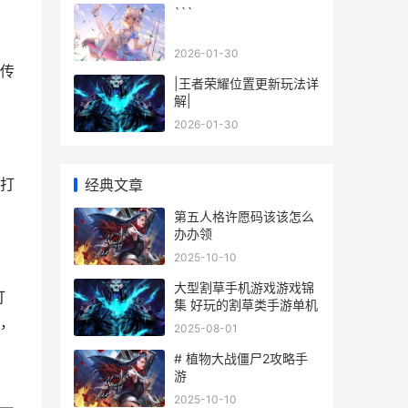
```
2026-01-30
传
|王者荣耀位置更新玩法详
解|
2026-01-30
打
经典文章
第五人格许愿码该该怎么
办办领
2025-10-10
大型割草手机游戏游戏锦
打
集 好玩的割草类手游单机
，
2025-08-01
# 植物大战僵尸2攻略手
游
2025-10-10