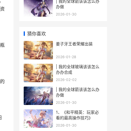
其
| 我的全球箭该该怎么办
办做
资
2026-01-30
猜你喜欢
姜子牙王者荣耀出装
瓶
2026-01-28
| 我的全球玻璃该该怎么
办办合成
2026-02-02
的
| 我的全球箭该该怎么办
办做
2026-01-30
1、《和平精英：玩家必
阳
看的最高操作技巧》
2026-01-30