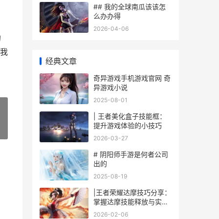
## 我的全球南瓜该该怎
么办办得
2026-04-06
的
我
经典文章
奇异游戏手机游戏官网 奇
异游戏小说
2025-08-01
| 王者美化盒子技能框：
提升游戏体验的小技巧
»
2026-03-27
# 阴阳师手游是何者公司
出的
2025-08-19
|王者荣耀达摩技巧分享：
掌握达摩技能释放与实战
技巧，助你轻松翻盘|
2026-02-06