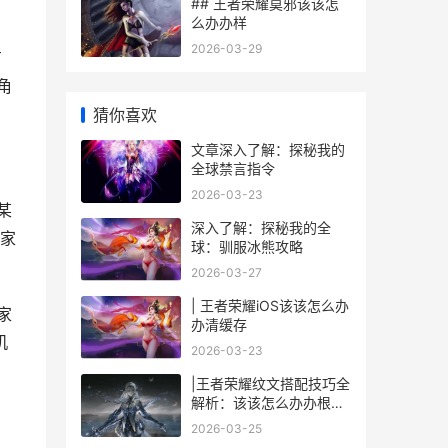
## 王者荣耀莫邪该该怎
么办办样
2026-03-29
有
角
猜你喜欢
文章深入了解：探秘我的
全球禁言指令
2026-03-23
某
深入了解：探秘我的全
家
球：驯服冰熊攻略
2026-03-27
| 王者荣耀iOS该该怎么办
家
办清缓存
机
2026-03-23
|王者荣耀纹文搭配技巧全
解析：该该怎么办办根据
英雄特性选择纹文|
2026-03-25