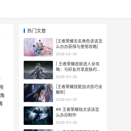
热门文章
|王者荣耀无名角色该该怎
么办办获得与使用攻略|
2026-03-29
| 王者荣耀皮肤送人全攻
略：与好友共享皮肤的正
确姿势
2026-03-29
一
|王者荣耀技能加点技巧全
用
解析|
角
2026-03-29
者
## 王者荣耀铭文该该怎
么办办制作
2026-03-29