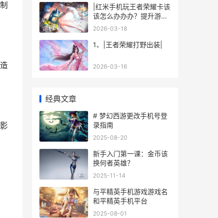
制
|红米手机玩王者荣耀卡该
该怎么办办办？提升游戏
流畅度的技巧与解决方案|
2026-03-18
1、|王者荣耀打野出装|
造
2026-03-16
经典文章
# 梦幻西游更改手机号登
录指南
影
2025-08-20
新手入门第一课：金币该
换何者英雄？
2025-11-14
与平精英手机游戏游戏名
和平精英手机平台
2025-08-01