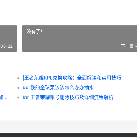
没有了！
-03-22
下一篇 
|王者荣耀KPL兑换攻略：全面解读和实用技巧|
## 我的全球泵该该怎么办办抽水
|王者荣耀该该怎么办办进步血量？全面解析加血技巧|
## 王者荣耀账号删除技巧及详细流程解析