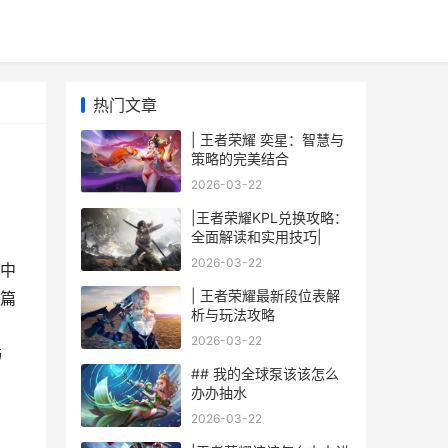
热门文章
| 王者荣耀 奕星：智慧与
策略的完美结合
2026-03-22
|王者荣耀KPL兑换攻略：
全面解读和实用技巧|
2026-03-22
中
| 王者荣耀最新段位表解
篇
析与玩法攻略
：
2026-03-22
与
## 我的全球泵该该怎么
办办抽水
2026-03-22