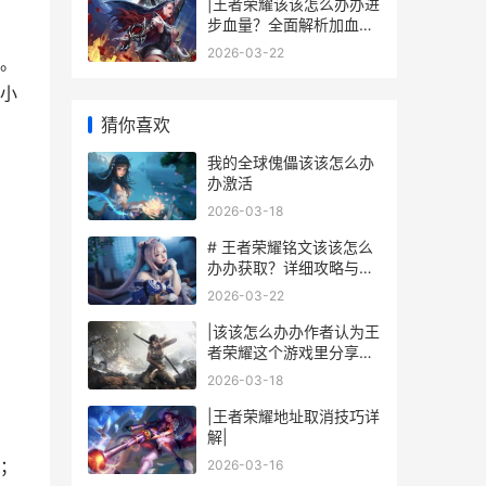
|王者荣耀该该怎么办办进
步血量？全面解析加血技
巧|
2026-03-22
。
小
猜你喜欢
我的全球傀儡该该怎么办
办激活
2026-03-18
# 王者荣耀铭文该该怎么
办办获取？详细攻略与技
巧
2026-03-22
|该该怎么办办作者认为王
者荣耀这个游戏里分享链
接：详细玩法与技巧|
2026-03-18
|王者荣耀地址取消技巧详
解|
；
2026-03-16