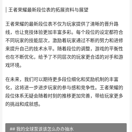
| 王者荣耀最新段位表的拓展资料与展望
王者荣耀的最新段位表不仅为玩家提供了清晰的晋升路
线，也让竞技体验更加丰富多彩。每个段位的设定都符合
不同玩家的技能层次，激励着玩家通过不断的努力和进修
来提升自己的技术水平。随着段位的调整，游戏的平衡性
也在不断优化，给予了不同层次的玩家更合适的对手和游
戏环境。
在未来，我们可以期待更多段位细化和奖励机制的丰富
化，这将进一步进步玩家的参与感和竞争性。王者荣耀的
段位体系无疑会随着时刻的推移更加完善，带给玩家更多
的挑战和成就感。
## 我的全球泵该该怎么办办抽水