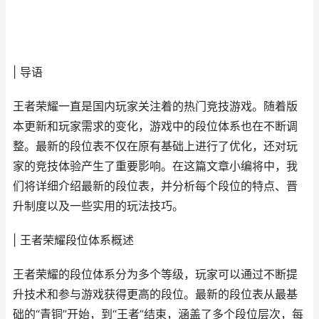
| 导语
王者荣耀一直是国内玩家关注着的热门竞技游戏。随着版
本更新和玩家需求的变化，游戏中的段位体系也在不断调
整。最新的段位表不仅在原有基础上进行了优化，还对玩
家的竞技体验产生了重要影响。在这篇文章小编将中，我
们将详细介绍最新的段位表，并分析每个段位的特点、晋
升制度以及一些实用的玩法技巧。
| 王者荣耀段位体系概述
王者荣耀的段位体系分为多个等级，玩家可以通过不断提
升技术和参与游戏获得更高的段位。最新的段位表从最基
础的“青铜”开始，到“王者”结束，涵盖了多个段位层次，每