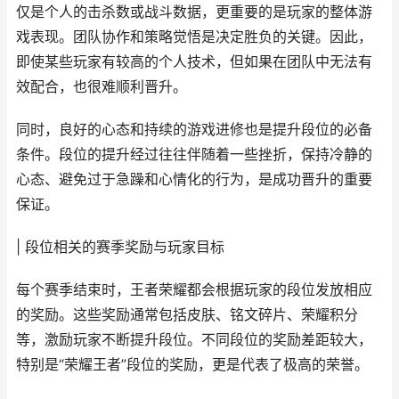
仅是个人的击杀数或战斗数据，更重要的是玩家的整体游
戏表现。团队协作和策略觉悟是决定胜负的关键。因此，
即使某些玩家有较高的个人技术，但如果在团队中无法有
效配合，也很难顺利晋升。
同时，良好的心态和持续的游戏进修也是提升段位的必备
条件。段位的提升经过往往伴随着一些挫折，保持冷静的
心态、避免过于急躁和心情化的行为，是成功晋升的重要
保证。
| 段位相关的赛季奖励与玩家目标
每个赛季结束时，王者荣耀都会根据玩家的段位发放相应
的奖励。这些奖励通常包括皮肤、铭文碎片、荣耀积分
等，激励玩家不断提升段位。不同段位的奖励差距较大，
特别是“荣耀王者”段位的奖励，更是代表了极高的荣誉。