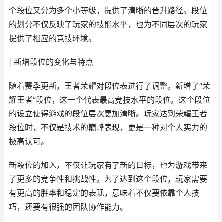
个段位又分为多个小等级，提供了清晰的晋升路径。段位
的划分不仅反映了玩家的技能水平，也为不同层次的玩家
提供了相应的竞技环境。
| 新增段位的变化与特点
随着赛季更新，王者荣耀对段位表进行了调整。新增了“荣
耀王者”段位，这一个代表最高竞技水平的段位。这个段位
的设立使得游戏的段位层次更加清晰。玩家达到荣耀王者
段位时，不仅是技术的巅峰表现，更是一种对个人实力的
极高认可。
新段位的加入，不仅让玩家有了新的目标，也为游戏带来
了更多的竞争性和挑战性。为了达到这个段位，玩家需要
有更高的胜率和稳定的表现，意味着不仅要依靠个人技
巧，还要有很强的团队协作能力。