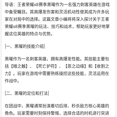
导语：王者荣耀s8赛季黑曜作为一名强力刺客英雄在游戏
中备受瞩目。其高爆发伤害和灵活机动性使其成为许多玩
家在对局中的选择。这篇文章小编将将深入探讨关于王者
荣耀s8赛季黑曜的玩法、技巧和战术，帮助玩家更好地掌
握这位英雄的特点与优势。
|一、黑曜的技能介绍|
黑曜作为一名刺客英雄，拥有高爆发性能。其技能主要包
括【暗之触】、【死亡护符】、【恶之边缘】和【收割之
力】。玩家在游戏中需要熟练操控这些技能，灵活运用在
作战中。
|二、黑曜的定位和打法|
在团战中，黑曜通常扮演着切后排、秒杀敌方核心英雄的
角色。玩家需要时刻保持警惕，选择合适的时机进行突进