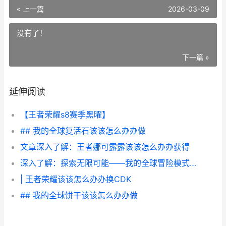
« 上一篇
2026-03-09
没有了！
下一篇 »
延伸阅读
【王者荣耀s8赛季黑曜】
## 我的全球复活石该该怎么办办做
文章深入了解：王者娜可露露该该怎么办办获得
深入了解：探索无限可能——我的全球冒险模式该该怎么办办玩
| 王者荣耀该该怎么办办换CDK
## 我的全球饼干该该怎么办办做