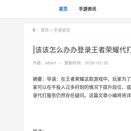
首页
手游资讯
首页
>
手游资讯
|该该怎么办办登录王者荣耀代
作者：
albert
•
更新时间：2026-02-26
摘要：导语：在王者荣耀这款游戏中，玩家为了
家可以在不投入过多时刻的情况下提升段位，或
录代打服务仍然存在疑问。这篇文章小编将将详