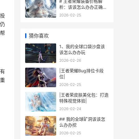
# 王者荣耀装备价格解
析：该该怎么办办正确选
择装备投入
投
2026-02-25
仍
帮
猜你喜欢
1、我的全球口袋沙盘该
该怎么办办玩
2026-02-26
|王者荣耀Bug排位卡段
有
位|
重
2026-02-25
|王者荣皮肤美化包：打造
特殊视觉体验|
2026-02-24
## 我的全球矿洞该该怎
么办办挖
2026-02-25