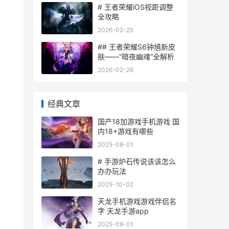
# 王者荣耀iOS视距调整
全攻略
2026-02-25
## 王者荣耀S6钟馗新皮
肤——“暗夜幽魂”全解析
2026-02-26
经典文章
国产18加游戏手机游戏 国
内18+游戏有哪些
2025-08-01
# 手游炉石传说该该怎么
办办玩法
2025-10-02
天龙手机游戏游戏伴侣名
字 天龙手游app
2025-08-01