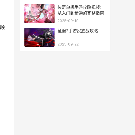
传奇单机手游攻略视频：
从入门到精通的完整指南
2025-09-19
顺
征途2手游家族战攻略
2025-09-22