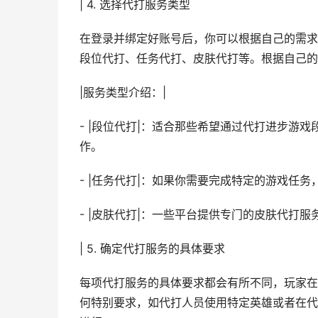
| 4. 选择代打服务类型
在登录并绑定好账号后，你可以根据自己的需求
段位代打、任务代打、皮肤代打等。根据自己的
|服务类型介绍：|
- |段位代打|：适合那些希望通过代打进步游
作。
- |任务代打|：如果你需要完成特定的游戏任
- |皮肤代打|：一些平台提供专门的皮肤代打
| 5. 确定代打服务的具体要求
每项代打服务的具体要求都会有所不同，玩家在
何特别要求，如代打人员使用特定英雄或者在代