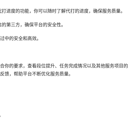
看代打进度的功能，你可以随时了解代打的进度，确保服务质量。
可信的第三方，确保平台的安全性。
过中的安全和高效。
合你的要求，查看段位提升、任务完成情况以及其他服务项目的
反馈，帮助平台不断优化服务质量。
。