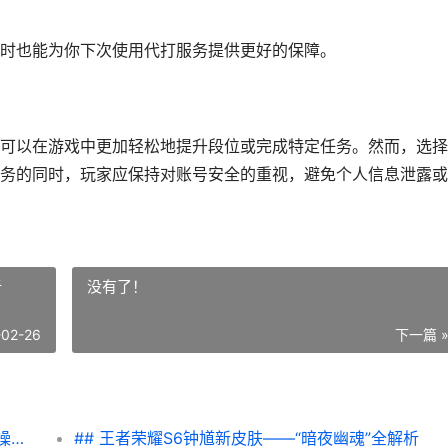
时也能为你下次使用代打服务提供更好的保障。
可以在游戏中更加轻松地提升段位或完成特定任务。然而，选择
务的同时，玩家应保持对账号安全的重视，避免个人信息泄露或
析
没有了！
-02-26
下一篇 
|该该怎么办办登录王者荣耀代打服务？详细操作指南|
## 王者荣耀S6钟馗新皮肤——“暗夜幽魂”全解析