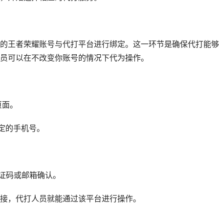
的王者荣耀账号与代打平台进行绑定。这一环节是确保代打能够
员可以在不改变你账号的情况下代为操作。
页面。
绑定的手机号。
验证码或邮箱确认。
接，代打人员就能通过该平台进行操作。