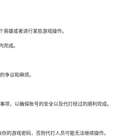
某个英雄或者进行某些游戏操作。
内完成。
的争议和麻烦。
事项，以确保账号的安全以及代打经过的顺利完成。
更改你的游戏密码，否则代打人员可能无法继续操作。