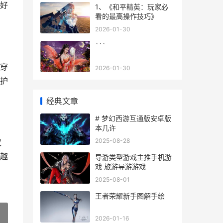
好
1、《和平精英：玩家必
看的最高操作技巧》
2026-01-30
```
穿
2026-01-30
护
经典文章
# 梦幻西游互通版安卓版
本几许
2025-08-28
仅
趣
导游类型游戏主推手机游
戏 旅游导游游戏
2025-08-01
王者荣耀新手图解手绘
2026-01-16