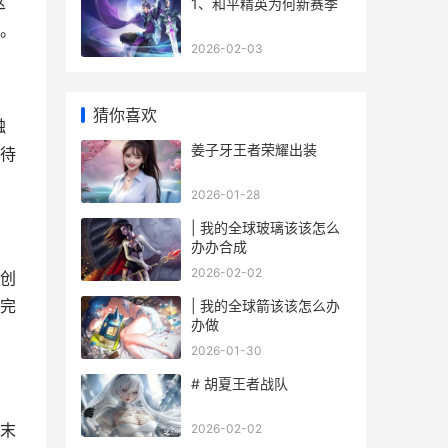
这
1、和平精英为何新赛季
。
2026-02-03
猜你喜欢
触
姜子牙王者荣耀出装
待
2026-01-28
| 我的全球玻璃该该怎么
办办合成
2026-02-02
创
完
| 我的全球箭该该怎么办
办做
2026-01-30
# 胡夏王者战队
末
2026-02-02