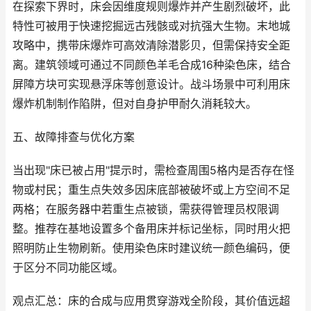
在探索下界时，床会因维度规则爆炸并产生剧烈破坏，此
特性可被用于快速挖掘远古残骸或对抗强大生物。末地城
攻略中，携带床爆炸可高效清除潜影贝，但需保持安全距
离。建筑领域可通过不同颜色羊毛合成16种染色床，结合
屏障方块可实现悬浮床等创意设计。战斗场景中可利用床
爆炸机制制作陷阱，但对自身护甲耐久消耗较大。
五、故障排查与优化方案
当出现"床已被占用"提示时，需检查周围5格内是否存在怪
物或村民；重生点失效多因床底部被破坏或上方空间不足
两格；在服务器中若重生点被锁，需获得管理员权限调
整。推荐在基地设置多个备用床并标记坐标，同时用火把
照明防止生物刷新。使用染色床时建议统一颜色编码，便
于区分不同功能区域。
观点汇总：床的合成与应用贯穿游戏全阶段，其价值远超