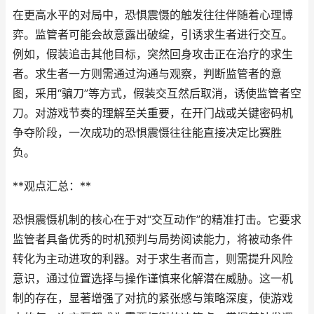
在更高水平的对局中，恐惧震慑的触发往往伴随着心理博
弈。监管者可能会故意露出破绽，引诱求生者进行交互。
例如，假装追击其他目标，突然回身攻击正在治疗的求生
者。求生者一方则需通过沟通与观察，判断监管者的意
图，采用“骗刀”等方式，假装交互然后取消，诱使监管者空
刀。对游戏节奏的理解至关重要，在开门战或关键密码机
争夺阶段，一次成功的恐惧震慑往往能直接决定比赛胜
负。
**观点汇总：**
恐惧震慑机制的核心在于对“交互动作”的精准打击。它要求
监管者具备优秀的时机预判与局势阅读能力，将被动条件
转化为主动进攻的利器。对于求生者而言，则需提升风险
意识，通过位置选择与操作谨慎来化解潜在威胁。这一机
制的存在，显著增强了对抗的紧张感与策略深度，使游戏