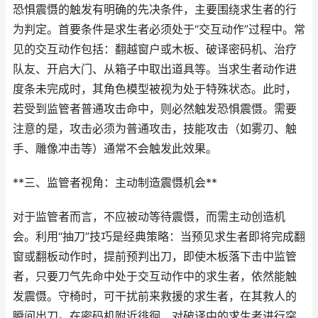
恐惧震慑的触发有明确的先决条件，主要围绕求生者的行
为判定。首要条件是求生者必须处于“交互动作”过程中。常
见的交互动作包括：翻越窗户或木板、破译密码机、治疗
队友、开启大门、从箱子中取出道具等。当求生者动作进
度条未完成时，其角色模型被视为处于特殊状态。此时，
若受到监管者普通攻击命中，则必然触发恐惧震慑。需要
注意的是，攻击必须为普通攻击，技能攻击（如雾刃、触
手、雕像冲击等）通常不会触发此效果。
**三、监管者视角：主动制造震慑机会**
对于监管者而言，不应被动等待震慑，而需主动创造机
会。利用“抽刀”技巧是经典策略：当预见求生者即将完成翻
窗或翻板动作时，提前预判出刀，即使木板落下击中监管
者，只要刀气先命中处于交互动作中的求生者，依然能触
发震慑。守椅时，可干扰前来救援的求生者，在其救人的
瞬间出刀。在密码机附近徘徊，对破译中的求生者进行突