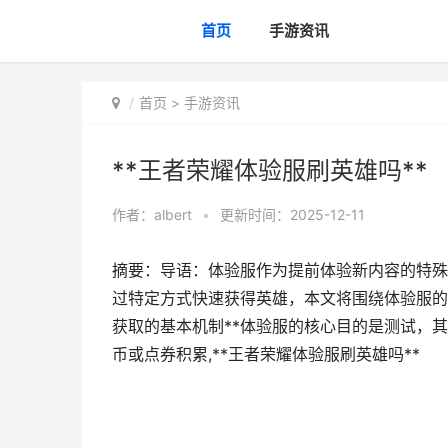
首页
手游资讯
首页
>
手游资讯
**王者荣耀体验服刷英雄吗**
作者：
albert
•
更新时间：2025-12-11
摘要：导语：体验服作为提前体验新内容的特殊
过特定方式快速获得英雄，本文将围绕体验服的
获取的基本机制**体验服的核心目的是测试，
币或点券积累,**王者荣耀体验服刷英雄吗**