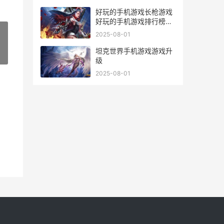
好玩的手机游戏长枪游戏
好玩的手机游戏排行榜前
十名
2025-08-01
坦克世界手机游戏游戏升
»
级
2025-08-01