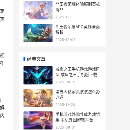
**王者荣耀体验服刷英雄
吗**
定
2025-12-11
英
# 王者荣耀APC英雄全面
解析
2025-12-05
能
经典文章
容
咸鱼之王手机游戏游戏阵
型 咸鱼之王手机版下载
2025-08-01
第五人格家具该该怎么办
办退
扩
2025-11-20
解
手机游戏外国养成游戏锦
内
集 手机外国游戏平台
2025-08-01