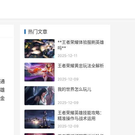
热门文章
**王者荣耀体验服刷英雄
吗**
2025-12-11
王者荣耀黄忠玩法全解析
2025-12-09
通
我的世界怎么玩儿
英雄
的金
2025-12-09
王者荣耀英雄技能攻略：
精准操作与战术运用
2025-12-09