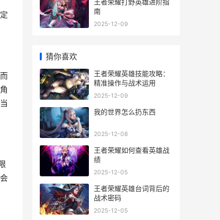
王者荣耀打野英雄进阶指
南
定
2025-12-09
猜你喜欢
王者荣耀英雄技能攻略：
而
精准操作与战术运用
角
2025-12-09
当
我的世界怎么扔东西
2025-12-08
王者荣耀如何查看英雄战
绩
限
2025-12-05
会
王者荣耀英雄台词背后的
战术密码
2025-12-05