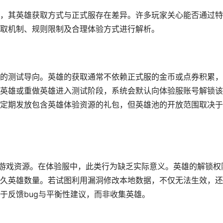
，其英雄获取方式与正式服存在差异。许多玩家关心能否通过特
取机制、规则限制及合理体验方式进行解析。
的测试导向。英雄的获取通常不依赖正式服的金币或点券积累，
英雄或重做英雄进入测试阶段，系统会默认向体验服账号解锁该
定期发放包含英雄体验资源的礼包，但英雄池的开放范围取决于
取游戏资源。在体验服中，此类行为缺乏实际意义。英雄的解锁权
久英雄数量。若试图利用漏洞修改本地数据，不仅无法生效，还
于反馈bug与平衡性建议，而非收集英雄。