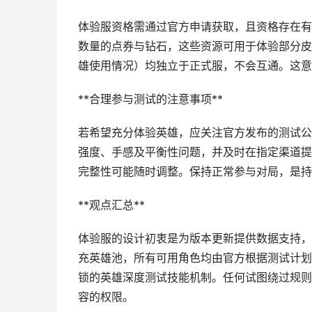
体验服资格需通过官方申请获取，且资格存在有
数量的点券与钻石，这些资源可用于体验部分皮
雄使用情况）均独立于正式服，不会互通。这意
**合理参与测试的注意事项**
若希望充分体验英雄，应关注官方发布的测试公
强度、手感及平衡性问题，并及时在指定渠道提
完整性可能随时调整。保持正常参与对局，是持
**观点汇总**
体验服的设计初衷是为版本更新提供数据支持，
充英雄池，所有可用角色均由官方根据测试计划
锁的英雄深度测试技能机制。任何试图绕过规则
容的权限。