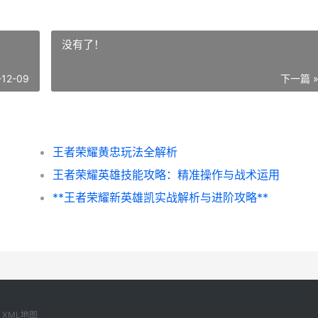
没有了！
-12-09
下一篇 
王者荣耀黄忠玩法全解析
王者荣耀英雄技能攻略：精准操作与战术运用
**王者荣耀新英雄凯实战解析与进阶攻略**
8
XML地图