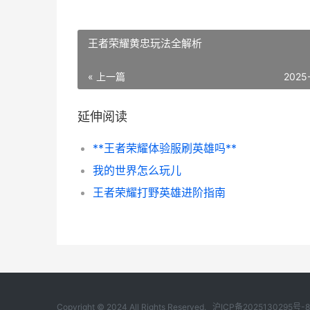
王者荣耀黄忠玩法全解析
« 上一篇
2025
延伸阅读
**王者荣耀体验服刷英雄吗**
我的世界怎么玩儿
王者荣耀打野英雄进阶指南
Copyright © 2024 All Rights Reserved.
沪ICP备2025130295号-