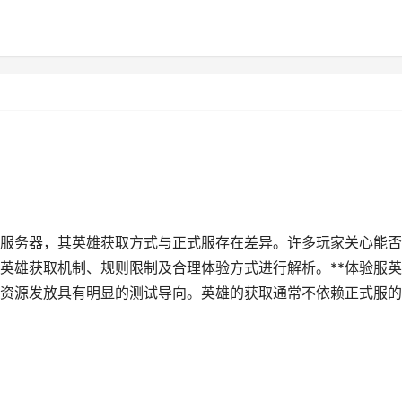
服务器，其英雄获取方式与正式服存在差异。许多玩家关心能否
英雄获取机制、规则限制及合理体验方式进行解析。**体验服
其资源发放具有明显的测试导向。英雄的获取通常不依赖正式服