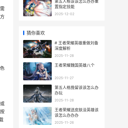
第五人格该该怎么办办重
置指定技能
需
2025-12-02
方
猜你喜欢
# 王者荣耀英雄重做刘备
深度解析
2025-11-28
王者荣耀魏国英雄八个
色
2025-11-27
第五人格挽留该该怎么办
办玩
2025-11-28
或
王者荣耀送皮肤没英雄该
按
该怎么办办办
载
2025-11-26