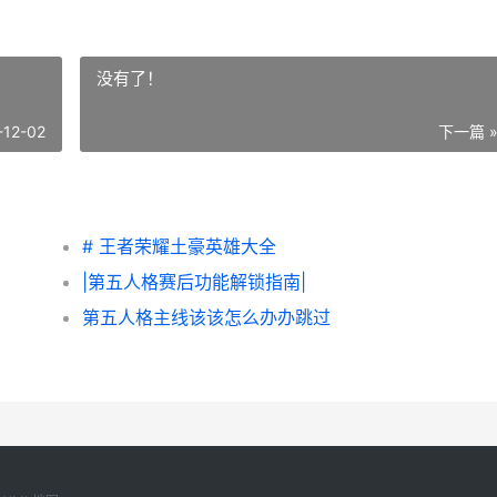
没有了！
-12-02
下一篇 
# 王者荣耀土豪英雄大全
|第五人格赛后功能解锁指南|
第五人格主线该该怎么办办跳过