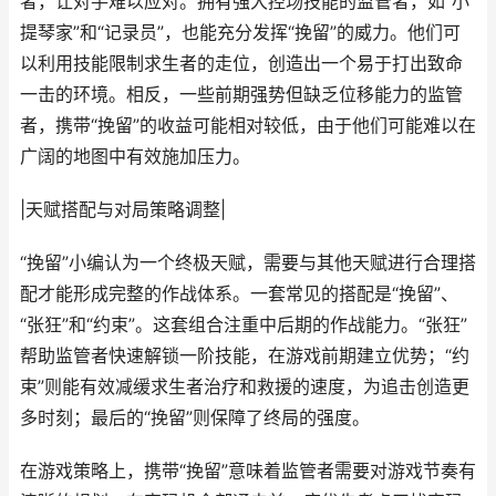
者，让对手难以应对。拥有强大控场技能的监管者，如“小
提琴家”和“记录员”，也能充分发挥“挽留”的威力。他们可
以利用技能限制求生者的走位，创造出一个易于打出致命
一击的环境。相反，一些前期强势但缺乏位移能力的监管
者，携带“挽留”的收益可能相对较低，由于他们可能难以在
广阔的地图中有效施加压力。
|天赋搭配与对局策略调整|
“挽留”小编认为一个终极天赋，需要与其他天赋进行合理搭
配才能形成完整的作战体系。一套常见的搭配是“挽留”、
“张狂”和“约束”。这套组合注重中后期的作战能力。“张狂”
帮助监管者快速解锁一阶技能，在游戏前期建立优势；“约
束”则能有效减缓求生者治疗和救援的速度，为追击创造更
多时刻；最后的“挽留”则保障了终局的强度。
在游戏策略上，携带“挽留”意味着监管者需要对游戏节奏有