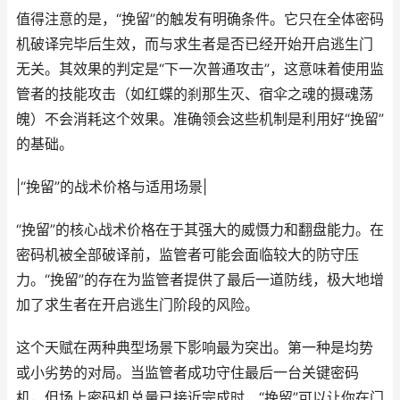
值得注意的是，“挽留”的触发有明确条件。它只在全体密码
机破译完毕后生效，而与求生者是否已经开始开启逃生门
无关。其效果的判定是“下一次普通攻击”，这意味着使用监
管者的技能攻击（如红蝶的刹那生灭、宿伞之魂的摄魂荡
魄）不会消耗这个效果。准确领会这些机制是利用好“挽留”
的基础。
|“挽留”的战术价格与适用场景|
“挽留”的核心战术价格在于其强大的威慑力和翻盘能力。在
密码机被全部破译前，监管者可能会面临较大的防守压
力。“挽留”的存在为监管者提供了最后一道防线，极大地增
加了求生者在开启逃生门阶段的风险。
这个天赋在两种典型场景下影响最为突出。第一种是均势
或小劣势的对局。当监管者成功守住最后一台关键密码
机，但场上密码机总量已接近完成时，“挽留”可以让你在门