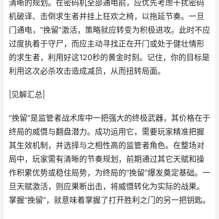
清晰的规划。在密码机全部通电前，应优先考虑干扰密码
机破译、击倒求生者并挂上狂欢之椅，以拖延节奏。一旦
门通电，“挽留”激活，策略就应转变为积极进攻。此时不应
过度执着于守尸，而应主动寻找正在开门或处于健壮情形
的求生者，利用好这120秒的黄金时刻。记住，你的目标是
利用这次必杀攻击造成减员，从而扭转局面。
|见解汇总|
“挽留”是监管者战术库中一把强大的终极武器，其价格在于
终局的威慑与翻盘潜力。成功运用它，需要玩家精准把握
其生效机制，并选择与之相性高的监管者角色。在整场对
局中，玩家需有清晰的节奏规划，前期通过其它天赋和操
作积累优势或稳住局势，为终局的“挽留”爆发奠定基础。一
旦天赋激活，则应果断出击，将威慑转化为实际的战果。
掌握“挽留”，就意味着掌握了打开胜利之门的另一把钥匙。