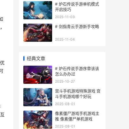
# 炉石传说手游单机模式
开启技巧
2025-11-03
如
# 剑指青云手游新手攻略
，
2025-11-04
经典文章
优
# 炉石传说手游序章该该
可
怎么办办过
2025-10-27
宫斗手机游戏特殊游戏 宫
斗手机游戏哪个好玩
2025-08-01
作
像素僵尸游戏手机游戏主
互
推 像素僵尸单机游戏
2025-08-01