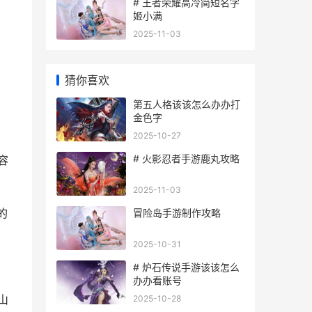
# 王者荣耀高冷简短名字
姬小满
2025-11-03
猜你喜欢
第五人格该该怎么办办打
金色字
2025-10-27
# 火影忍者手游鹿丸攻略
容
2025-11-03
的
冒险岛手游制作攻略
2025-10-31
# 炉石传说手游该该怎么
办办看账号
山
2025-10-28