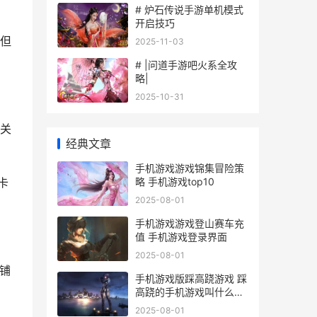
# 炉石传说手游单机模式
开启技巧
但
2025-11-03
# |问道手游吧火系全攻
略|
2025-10-31
关
经典文章
手机游戏游戏锦集冒险策
略 手机游戏top10
卡
2025-08-01
手机游戏游戏登山赛车充
值 手机游戏登录界面
2025-08-01
铺
手机游戏版踩高跷游戏 踩
高跷的手机游戏叫什么名
字
2025-08-01