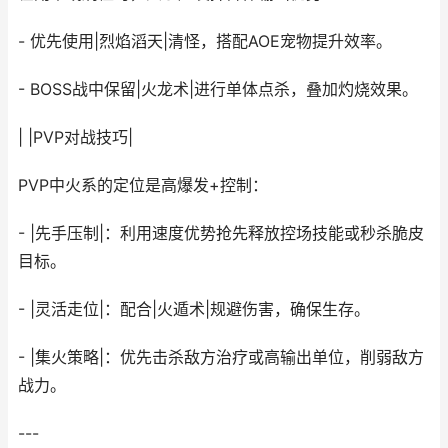
- 优先使用|烈焰滔天|清怪，搭配AOE宠物提升效率。
- BOSS战中保留|火龙术|进行单体点杀，叠加灼烧效果。
| |PVP对战技巧|
PVP中火系的定位是高爆发+控制：
- |先手压制|：利用速度优势抢先释放控场技能或秒杀脆皮
目标。
- |灵活走位|：配合|火遁术|规避伤害，确保生存。
- |集火策略|：优先击杀敌方治疗或高输出单位，削弱敌方
战力。
---