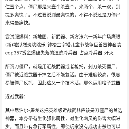
住壹个点，僵尸那是来壹个杀壹个，来两个，杀一双，别
提多爽快了。不过要说到最爽快的，不得不说还是刀僵尸
来得最痛快。
尝试服爆料：新地图、新武器、新方法六一新年广场鹰眼
(新)地狱烈炎跳跳乐-钟楼金字塔儿童节战争巨兽雷神套装
cop357赏金爆破失落的遗迹冷兵器-占点冷兵器-歼灭
所谓刀僵尸，就是用近战武器或者枪托，刺刀杀死僵尸，
僵尸被近战武器干掉之后不能复活。由于难度较高，很容
易被僵尸反抓，因此这又一个技术活。那么运用啥子武器
近战武器：
其中尼泊尔-屠龙这把英雄级近战武器应该是刀僵尸的首选
神器，本身带有生化强化属性，对生化幽灵的伤害大幅进
步，而且带有急行军属性，即使玩家没有成功击杀也可以