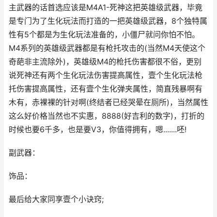
主武器的话首选应该是M4A1-死神这把英雄级武器，毕竟
是专门为了生化玩法而打造的一把英雄级武器，8个独特属
性有5个都是为生化玩法准备的，小僵尸就问你怕不怕。
M4系列的英雄级武器都是有枪托攻击的(当然M4天使这个
奇葩非主流除外)，英雄级M4的枪托伤害都很不俗，更别
说死神还有两个生化玩法伤害提高属性，壹个生化玩法枪
托伤害提高属性，还有壹个生化弹夹属性，简直残暴啊有
木有，赤裸裸的针对啊(终结者已经哭晕在厕所)，当然属性
这么好价格当然也不实惠，8888(好吉利的数字)，打折的
时候也要6千多，也是要V3，你值得拥有，嗯.......呸!
副武器：
饰品：
最后给大家同享壹个小诀窍;