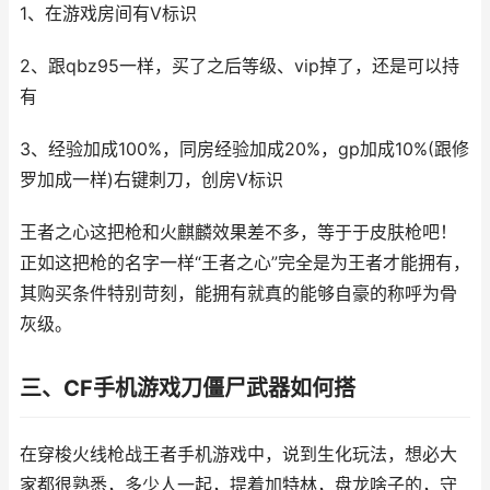
1、在游戏房间有V标识
2、跟qbz95一样，买了之后等级、vip掉了，还是可以持
有
3、经验加成100%，同房经验加成20%，gp加成10%(跟修
罗加成一样)右键刺刀，创房V标识
王者之心这把枪和火麒麟效果差不多，等于于皮肤枪吧！
正如这把枪的名字一样“王者之心”完全是为王者才能拥有，
其购买条件特别苛刻，能拥有就真的能够自豪的称呼为骨
灰级。
三、CF手机游戏刀僵尸武器如何搭
在穿梭火线枪战王者手机游戏中，说到生化玩法，想必大
家都很熟悉，多少人一起，提着加特林，盘龙啥子的，守