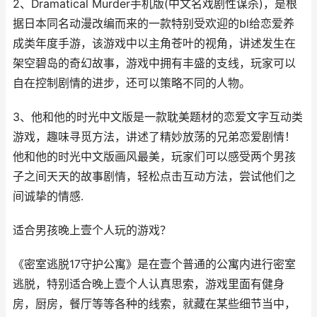
2、Dramatical Murder手机版(中文名戏剧性谋杀)，是根
据日本同名动漫改编而来的一款特别受欢迎的bl给恋爱养
成类年度手游，该游戏中以主角苍叶的视角，讲述发生在
架空碧岛的奇幻故事，游戏中拥有丰盛的支线，玩家可以
自在控制剧情的进步，还可以策略不同的人物。
3、他和他的时光中文版是一款耽美题材的恋爱文字互动类
游戏，趣味寻觅方法，讲述了精妙放荡的兄弟恋爱剧情！
他和他的时光中文版画风最美，玩家们可以感受两个男孩
子之间天天的故事剧情，轻松点击互动方法，尝试他们之
间诚挚的情感.
适合男孩晚上壹个人玩的游戏？
《密室逃脱17守护公寓》是在壹个普通的公寓内进行密室
逃脱，特别适合晚上壹个人认真思索，游戏里面有健身
房，厨房，餐厅等等各种的线索，就藏在某些细节当中，