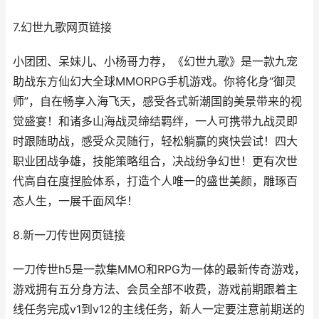
7.幻世九歌网页链接
小团团、呆妹儿、小杨哥力荐，《幻世九歌》是一款九宠
助战东方仙幻大全球MMORPG手机游戏。你将化身“御灵
师”，自在畅享入海飞天，感受各式新潮国韵美景带来的视
觉盛宴！和诸多山海战灵缔结羁绊，一人可携带九战灵即
时跟随助战，感受众灵随行，轻松躺赢的爽快尝试！四大
职业团战争雄，技能策略组合，决战纷争幻世！更有次世
代高自在度捏脸体系，打造个人唯一的盛世美颜，雕琢百
态人生，一展千面风华！
8.新一刀传世网页链接
一刀传世h5是一款集MMO和RPG为一体的最新传奇游戏，
游戏拥有五分身方法、会员全部不收费，游戏前期跟着主
线任务完成v1到v12的主线任务，新人一定要注意前期送的