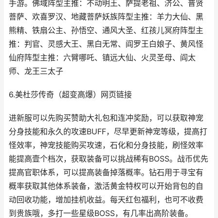
手游。佛域阵型主推：不动明王、萨提老祖、济公、普贤
菩萨、欢喜罗汉、地藏菩萨妖族阵型主推：羊力大仙、黑
熊精、铁扇公主、孙悟空、通风大圣、红孩儿冥府阵型主
推：判官、灵感大王、黑白无常、阎罗王白娘子、黄风怪
仙府阵型主推：六臂哪吒、镇远大仙、火灵圣母、阎太
师、龙王三太子
6.美杜莎传奇（超变高爆）网页链接
进新服可以先购买赞助大礼包和连冲奖励，可以获取神宠
分身技能和永久的攻速BUFF，尽早更新神宠等级，提高打
怪效率，神宠技能购买攻速，石化和分身技能，刷怪效率
能提高壹个档次，获取装备可以挑战稀有BOSS。战币优先
提高官职体系，可以提高装备掉落概率。钻石用于寻宝有
概率获取其他体系装备，激活黄金特权可以开始背包的自
动回收功能，增加挂机收益。每天红包福利，也可不收费
到贵族哦，多打一些星级BOSS，有几率出高阶装备。