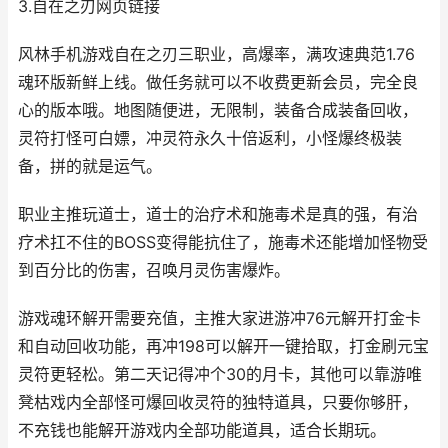
3.自在之刃网页链接
风林手机游戏自在之刃三职业，高爆率，满攻速典范1.76
魂环版新鲜上线。做任务就可以不收费更新会员，完全良
心的版本哦。地图随便进，无限制，装备合成装备回收，
灵符打怪可白嫖，冲灵符永久十倍返利，小怪爆终极装
备，拼的就是运气。
职业主推玩道士，道士的治疗术和施毒术是真的强，有治
疗术扛不住的BOSS变得能抗住了，施毒术还能增加怪物受
到百分比的伤害，召唤月灵伤害爆炸。
游戏魂环解开需要充值，主推大家进游冲76元解开打金卡
和自动回收功能，再冲198可以解开一键拾取，打金刷元宝
灵符更轻松。第二天记得冲个30的月卡，其他可以靠游唯
凳枯戏内全部怪可爆回收灵符的独特道具，只要你够肝，
不充钱也能解开游戏内全部功能道具，适合长期玩。