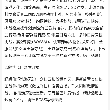
《崛起：终极王者》是一款三国题材3D即时动作卡牌手机
游戏大作，精致画面，高还原度场景，3D建模，让你身临
其境感受真三国!3D即时动作卡牌，风骚走位、技能打断、
风雷水火合体技，绚丽特效，大招秒杀，超强打击快感，
挑战极点操作;独创全阵营武将培养，武将的多维成长全部
武将可持续培养(没有废将);丰盛日常方法，多种日常竞技
挑战，紧张刺激(BOSS战)、快速养成人物(过关斩将)、全
服混战PK(国王争夺战)、王城争夺成王败寇(阵营战)，下载
崛起终极王者让你尝试到不一样的新鲜方法，绝不枯燥！
2.傲世飞仙网页链接
缥缈仙境浩瀚无边，众仙云集傲世九天，最新放置类仙侠
国战手机游戏《傲世飞仙》强势登场。千人同屏激情国
战，挂机历练轻松更新，萌宠圣兽并肩作战，精妙活动主
题玩个不停，海量BOSS等你来战！