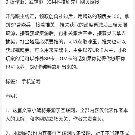
9.镇魂街：武神躯（GM科技刷充）网页链接
开局跟主线走，领取创角礼包后，用赠送的额度充100，拿
到SP曹焱兵，接着推关，推关获取的额度再激活三档无限
资源，接着获取资源后，再推关激活基金，接着灵玉拿去
抽奖，打金塔是必须要推的，可以获取魂玉，推关也可以
获取镇魂券，可以用来充魂玉，主要以养UR卡为主，小R
玩家的话可以养养SP卡，GM卡的话如果你觉得你够肝你
也可以养，GM卡纯粹靠肝出来的。
标签： 手机游戏
声明：
1、这篇文章小编将来源于互联网，全部内容仅代表作者本
人的见解，和本网站立场无关，作者文责自负。
2、本网站部份内容来自互联网收集整理，对于不当转载或