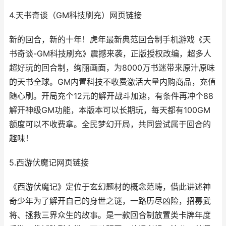
4.天书奇谈（GM科技刷充）网页链接
新的回合，新的十年！虎年最新典范回合制手机游戏《天
书奇谈-GM科技刷充》震撼来袭，正版授权改编，超多人
超好玩的回合制，绚丽画面，为8000万书迷带来原汁原味
的天书全球。GM内置科技不收费激活大量内购商品，充值
随心刷。开局充个12元的解开战斗加速，有条件再冲个88
解开神级GM功能，本版本可以长期玩，每天都有100GM
额度可以不收费拿。全民梦幻开局，共同尝试属于回合的
趣味！
5.西游伏魔记网页链接
《西游伏魔记》定位于玄幻题材的概念范畴，借此讲述神
奇少年为了解开自己的身世之谜，一路历尽凶险，招募武
将、拯救三界众生的故事。是一款回合制放置类卡牌年度