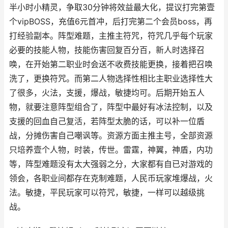
半小时小精灵，争取30分钟将效益最大化，提议打完第壹
个vipBOSS，充值6元首冲，后打完第二个会员boss，再
打经验副本。阵型难题，主推主符咒，符咒几乎每个玩家
必要的技能人物，技能伤害回复百分百，新人时选择召
唤，在开始第二职业时会送不收费技能更换，接着把召唤
洗了，更换符咒。而第二人物选择性相比主职业选择性大
了很多，火法，支援，爆战，敏捷均可。后期开始五人
物，就要注意阵型组合了，阵型中最好有冰法控制，以及
支援的回血自己复活，若阵型太脆的话，可以补一位盾
战，分摊伤害自己嘲讽等。资源方面主推主号，全部资源
只培养壹个人物，时装，传世。雷霆，神翼，神盾，内功
等，阵型难题没有太大强弱之分，大家都有自已对游戏的
领会，各职业间都存在克制难题，人民币玩家堆爆战，火
法。敏捷，平民玩家可以符咒，敏捷，一样可以越级挑
战。