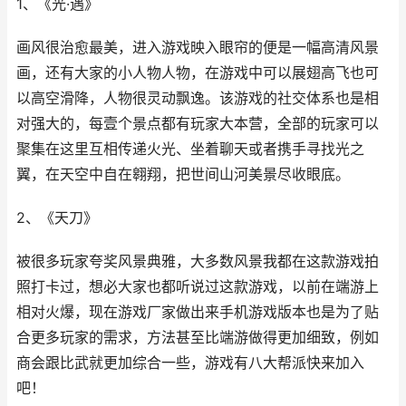
1、《光·遇》
画风很治愈最美，进入游戏映入眼帘的便是一幅高清风景
画，还有大家的小人物人物，在游戏中可以展翅高飞也可
以高空滑降，人物很灵动飘逸。该游戏的社交体系也是相
对强大的，每壹个景点都有玩家大本营，全部的玩家可以
聚集在这里互相传递火光、坐着聊天或者携手寻找光之
翼，在天空中自在翱翔，把世间山河美景尽收眼底。
2、《天刀》
被很多玩家夸奖风景典雅，大多数风景我都在这款游戏拍
照打卡过，想必大家也都听说过这款游戏，以前在端游上
相对火爆，现在游戏厂家做出来手机游戏版本也是为了贴
合更多玩家的需求，方法甚至比端游做得更加细致，例如
商会跟比武就更加综合一些，游戏有八大帮派快来加入
吧！