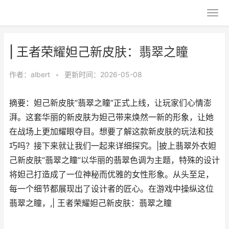
| 王者荣耀妲己新皮肤：翡翠之瞳
作者：
albert
•
更新时间：2026-05-08
摘要：妲己新皮肤“翡翠之瞳”正式上线，让玩家们心情澎
湃。这套华丽的新皮肤为妲己带来焕然一新的形象，让她
在战场上更加耀眼夺目。想要了解这款新皮肤的玩法和技
巧吗？接下来就让我们一起来详细探究。|披上翡翠外衣妲
己新皮肤“翡翠之瞳”以华丽的翡翠色调为主题，特殊的设计
将妲己打造成了一位神秘而优雅的女性形象。从头至足，
每一个细节都展现出了设计者的匠心。在游戏中操纵这位
翡翠之瞳，,| 王者荣耀妲己新皮肤：翡翠之瞳