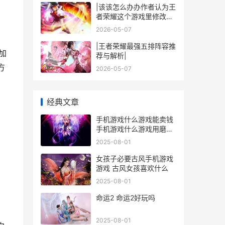
|该该怎么办办作者认为王
者荣耀这个游戏里修改空
白名字|
2026-05-07
|王者荣耀最强五排阵容推
加
荐与解析|
方
2026-05-07
经典文章
手机游戏什么游戏能卖钱
手机游戏什么游戏用磨刀
杀什么动物来玩的
2025-08-01
女孩子必要古风手机游戏
游戏 古风女孩喜欢什么
2025-08-01
命运2 命运2好玩吗
2025-08-01