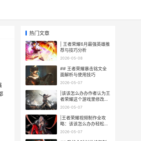
热门文章
| 王者荣耀6月最强英雄推
荐与技巧分析
2026-05-08
## 王者荣耀暴击铭文全
面解析与使用技巧
2026-05-07
强
|该该怎么办办作者认为王
都
者荣耀这个游戏里修改空
白名字|
2026-05-07
|王者荣耀视频制作全攻
略：该该怎么办办轻松制
作精妙视频|
2026-05-07