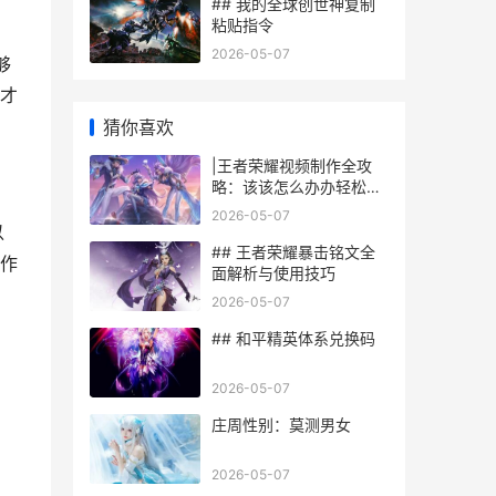
## 我的全球创世神复制
粘贴指令
2026-05-07
够
才
猜你喜欢
|王者荣耀视频制作全攻
略：该该怎么办办轻松制
作精妙视频|
2026-05-07
以
## 王者荣耀暴击铭文全
作
面解析与使用技巧
2026-05-07
## 和平精英体系兑换码
2026-05-07
庄周性别：莫测男女
2026-05-07