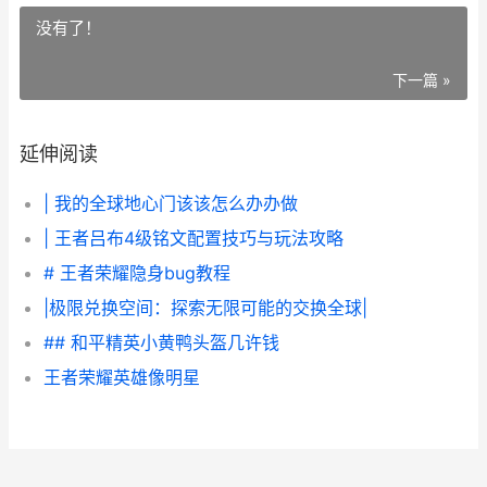
没有了！
下一篇 »
延伸阅读
| 我的全球地心门该该怎么办办做
| 王者吕布4级铭文配置技巧与玩法攻略
# 王者荣耀隐身bug教程
|极限兑换空间：探索无限可能的交换全球|
## 和平精英小黄鸭头盔几许钱
王者荣耀英雄像明星