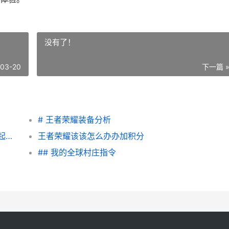
没有了！
-03-20
下一篇 
# 王者荣耀装备分析
|王者荣耀总闪退该该怎么办办办？让我们一起解决！|
王者荣耀该该怎么办办加积分
## 我的全球村庄指令