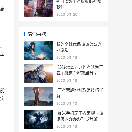
# 可以领王者皮肤的神秘
软件
高
2026-03-20
猜你喜欢
我的全球傀儡该该怎么办
加
办激活
呈
2026-03-18
|该该怎么办办作者认为王
者荣耀这个游戏里分享链
接：详细玩法与技巧|
2026-03-18
能
|王者荣耀地址取消技巧详
解|
定
2026-03-16
|红米手机玩王者荣耀卡该
该怎么办办办？提升游戏
流畅度的技巧与解决方案|
2026-03-18