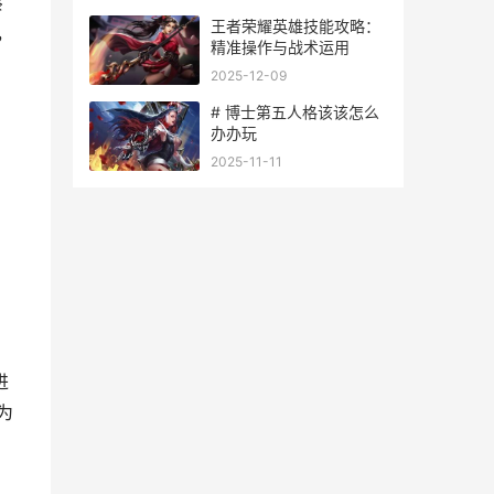
蔡
王者荣耀英雄技能攻略：
，
精准操作与战术运用
2025-12-09
# 博士第五人格该该怎么
办办玩
2025-11-11
进
为