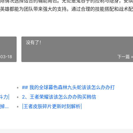
际情况选择适合的辅助角色。无论是鬼谷子的控制与隐身，安琪
英雄都能为团队带来强大的支持。通过合理的技能搭配和战术配
没有了！
-03-18
下一篇 
## 我的全球暮色森林九头蛇该该怎么办办打
斗力|
2、王者荣耀该该怎么办办购买韩信
| 王者荣耀：该该怎么办办避免因输掉比赛而掉段位
|王者皮肤碎片更新时刻解析|