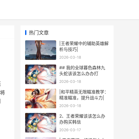
热门文章
|王者荣耀中的辅助英雄解
析与技巧|
2026-03-18
## 我的全球暮色森林九
头蛇该该怎么办办打
2026-03-18
还
|和平精英无限瞄准教学：
将
精准瞄准，提升战斗力|
制
2026-03-18
2、王者荣耀该该怎么办
办购买韩信
2026-03-17