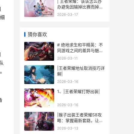
| 王者荣耀：该该怎么办
办避免因输掉比赛而掉段
团
位
2026-03-17
细
猜你喜欢
# 绝地求生和平精英：不
同游戏之间的差异与魅力
用
#
2026-03-11
队
|王者荣耀地址取消技巧详
。
解|
2026-03-16
1、|王者荣耀打野出装|
备
2026-03-16
|猴子出装王者荣耀S8攻
略：掌握最新套路，让你
登顶王者|
2026-03-13