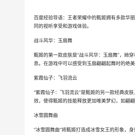
百度经验导语：王者荣耀中的甄姬拥有多款华丽
同的视听享受和游戏体验。
战斗风华：玉扇舞
甄姬的第一款皮肤是“战斗风华：玉扇舞”，她
息。在游戏中可以感受到玉扇翩翩起舞时的绝美
紫霞仙子：飞羽流云
“紫霞仙子：飞羽流云”是甄姬的另一款经典皮
效，使得甄姬的技能释放更加唯美梦幻，如翩翩
冰雪圆舞曲
“冰雪圆舞曲”将甄姬打造成冰雪女王的形象，