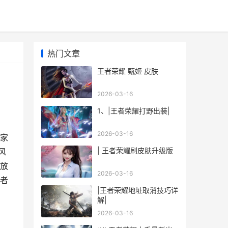
热门文章
王者荣耀 甄姬 皮肤
2026-03-16
1、|王者荣耀打野出装|
2026-03-16
家
| 王者荣耀刷皮肤升级版
风
放
2026-03-16
王者
|王者荣耀地址取消技巧详
解|
2026-03-16