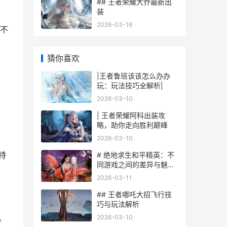
## 王者荣耀大乔最新出
装
2026-03-16
不
猜你喜欢
|王者鲁班该该怎么办办
玩：玩法技巧全解析|
2026-03-10
| 王者荣耀阿科出装攻
略，助你走向胜利巅峰
2026-03-10
特
# 绝地求生和平精英：不
同游戏之间的差异与魅力
#
2026-03-11
## 王者哪吒大招飞行技
巧与玩法解析
。
2026-03-10