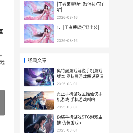
|王者荣耀地址取消技巧详
解|
2026-03-16
1、|王者荣耀打野出装|
国
2026-03-16
。
经典文章
戏
奥特曼游戏解说手机游戏
版本 奥特曼游戏解说高清
2025-08-01
真正手机游戏主推仙侠手
机游戏 手机游戏叫啥
2025-08-01
»
伪装手机游戏STG游戏主
推 伪装游戏a
2025-08-01