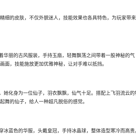
精细的皮肤，不仅外貌迷人，技能效果也各具特色，为玩家带来
穿着华丽的古风服装，手持玉扇，轻舞飘荡之间带着一股神秘的气
画面，技能施放更加优雅神秘，让对手难以抵挡。
肤，她化身为一位仙子，羽衣飘飘，仙气十足。搭配上飞羽流云的
起舞的仙子，给人一种超凡脱俗的感觉。
身穿冰蓝色的华服，头戴皇冠，手持冰晶球，整体造型寒冷而高贵