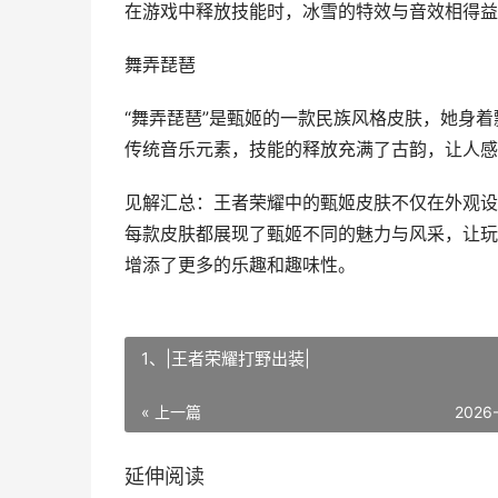
在游戏中释放技能时，冰雪的特效与音效相得益
舞弄琵琶
“舞弄琵琶”是甄姬的一款民族风格皮肤，她身
传统音乐元素，技能的释放充满了古韵，让人感
见解汇总：王者荣耀中的甄姬皮肤不仅在外观设
每款皮肤都展现了甄姬不同的魅力与风采，让玩
增添了更多的乐趣和趣味性。
1、|王者荣耀打野出装|
« 上一篇
2026
延伸阅读