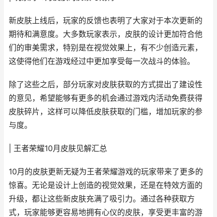
新皮肤上线后，玩家的反馈也表明了大家对于本次更新的
期待和满意度。大多数玩家表示，皮肤的设计更加符合他
们的审美需求，特别是在视觉效果上，有不少创造元素，
这使得他们在游戏经过中更加享受每一次战斗的体验。
除了这些之后，部分玩家对皮肤获取的方式提出了建设性
的意见，希望能够有更多的机会通过游戏内活动免费获得
皮肤碎片，这样可以降低皮肤获取的门槛，增加玩家的参
与度。
| 王者荣耀10月皮肤见解汇总
10月的皮肤更新无疑为王者荣耀游戏的玩家带来了更多的
惊喜。无论是设计上创造的视觉效果，还是在特效方面的
升级，都让这些新皮肤充满了吸引力。通过各种获取方
式，玩家能够更容易地拥有心仪的皮肤，享受更丰富的游