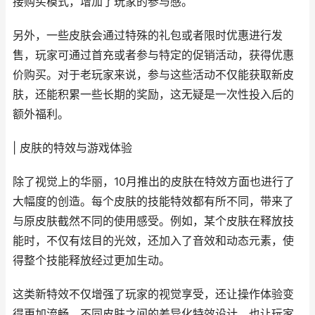
接购买模式，增加了玩家的参与感。
另外，一些皮肤会通过特殊的礼包或者限时优惠进行发
售，玩家可通过首充或者参与特定的促销活动，获得优惠
价购买。对于老玩家来说，参与这些活动不仅能获取新皮
肤，还能积累一些长期的奖励，这无疑是一次性投入后的
额外福利。
| 皮肤的特效与游戏体验
除了视觉上的华丽，10月推出的皮肤在特效方面也进行了
大幅度的创造。每个皮肤的技能特效都有所不同，带来了
与原皮肤截然不同的使用感受。例如，某个皮肤在释放技
能时，不仅有炫目的光效，还加入了音效和动态元素，使
得整个技能释放经过更加生动。
这类新特效不仅增强了玩家的视觉享受，还让操作体验变
得更加流畅。不同皮肤之间的差异化特效设计，也让玩家