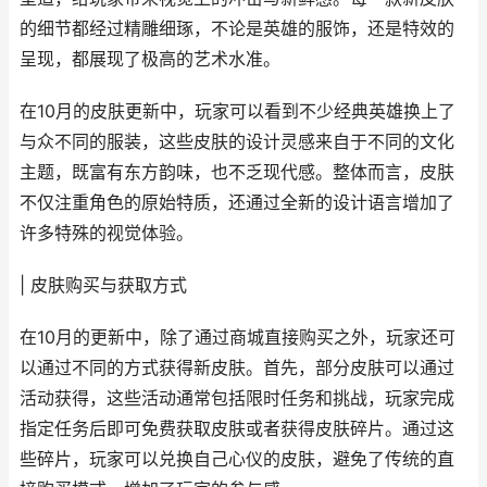
的细节都经过精雕细琢，不论是英雄的服饰，还是特效的
呈现，都展现了极高的艺术水准。
在10月的皮肤更新中，玩家可以看到不少经典英雄换上了
与众不同的服装，这些皮肤的设计灵感来自于不同的文化
主题，既富有东方韵味，也不乏现代感。整体而言，皮肤
不仅注重角色的原始特质，还通过全新的设计语言增加了
许多特殊的视觉体验。
| 皮肤购买与获取方式
在10月的更新中，除了通过商城直接购买之外，玩家还可
以通过不同的方式获得新皮肤。首先，部分皮肤可以通过
活动获得，这些活动通常包括限时任务和挑战，玩家完成
指定任务后即可免费获取皮肤或者获得皮肤碎片。通过这
些碎片，玩家可以兑换自己心仪的皮肤，避免了传统的直