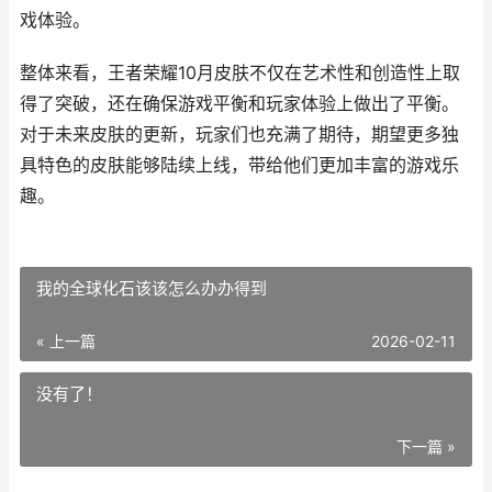
戏体验。
整体来看，王者荣耀10月皮肤不仅在艺术性和创造性上取
得了突破，还在确保游戏平衡和玩家体验上做出了平衡。
对于未来皮肤的更新，玩家们也充满了期待，期望更多独
具特色的皮肤能够陆续上线，带给他们更加丰富的游戏乐
趣。
我的全球化石该该怎么办办得到
« 上一篇
2026-02-11
没有了！
下一篇 »