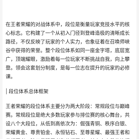
在王者荣耀的对战体系中，段位是衡量玩家竞技水平的核
心标志。它构建了一个从初入门径到登峰造极的清晰成长
路径，不仅反映了玩家的个人实力，也象征着在召唤师峡
谷中获得的荣誉。整个段位体系如同一座金字塔，底层宽
广，顶端耀眼，激励着每一位玩家不断挑战自我，向上攀
登。领会这套划分制度，是每一位志在提升的玩家的必修
课。
| 段位体系总体框架
王者荣耀的段位体系主要分为两大阶段：常规段位与巅峰
赛。常规段位是绝大多数玩家参与排位赛的核心舞台，共
设八个大段位，从低到高依次为：倔强青铜、秩序白银、
荣耀黄金、尊贵铂金、永恒钻石、至尊星耀、最强王者和