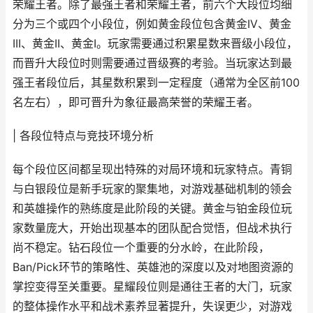
荣耀王者。除了最强王者和荣耀王者，前六个大段位均细
分为三个或四个小段位，例如黄金段位包含黄金IV、黄金
III、黄金II、黄金I。玩家需要通过积累星数来晋级小段位，
而晋升大段位时则需要通过晋级赛的考验。当玩家达到最
强王者段位后，其星数积累到一定程度（通常为全区前100
名左右），即可晋升为象征最高荣誉的荣耀王者。
| 各段位特点与竞技环境分析
每个段位区间都呈现出特殊的对局环境和玩家特点。青铜
与白银段位是新手玩家的聚集地，对游戏基础机制的领会
和英雄操作的熟练度是此阶段的关键。黄金与铂金段位玩
家数量庞大，开始出现基本的团队配合觉悟，但战术执行
尚不稳定。钻石段位一个重要的分水岭，在此阶段，
Ban/Pick环节的策略性、英雄池的深度以及对地图资源的
掌控变得至关重要。星耀段位则是通往王者的大门，玩家
的整体操作水平和战术素养显著提升，失误更少，对游戏