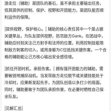
游走位（辅助）是团队的基石，虽不承担主要输出任务，
但其提供的控制、保护、视野和开团能力，是团队能否顺
利运作的保障。
|提供视野，保护核心。| 辅助的核心责任其中一个是占据
关键草丛，为队友提供视野，防范敌方Gank。在团战中，
辅助应时刻关注己方射手和法师的位置，利用控制技能限
制敌方刺客的切入，或用身躯为C位抵挡关键伤害。一个合
格的辅助能让己方核心输出安全感倍增。
|抓住开团时机，承担伤害。| 拥有强开团能力的辅助，需
要敏锐地捕捉战机。当发现敌方走位脱节或关键技能处于
冷却时，应果断发起先手，为团队创造以多打少的局面。
同时，辅助要敢于为团队承担伤害，在必要时牺牲自己保
全队友。
|见解汇总|