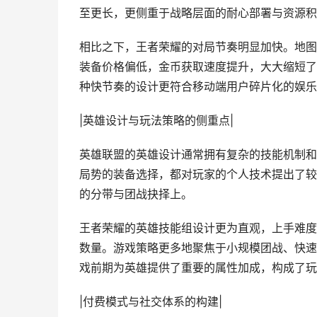
至更长，更侧重于战略层面的耐心部署与资源积
相比之下，王者荣耀的对局节奏明显加快。地图
装备价格偏低，金币获取速度提升，大大缩短了
种快节奏的设计更符合移动端用户碎片化的娱乐
|英雄设计与玩法策略的侧重点|
英雄联盟的英雄设计通常拥有复杂的技能机制和
局势的装备选择，都对玩家的个人技术提出了较
的分带与团战抉择上。
王者荣耀的英雄技能组设计更为直观，上手难度
数量。游戏策略更多地聚焦于小规模团战、快速
戏前期为英雄提供了重要的属性加成，构成了玩
|付费模式与社交体系的构建|