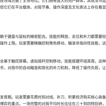
技领域占据了主导地位。它们拥有庞大的用户群体，其玩法与运
但它们在平台载体、对局节奏、操作深度及文化表达上存在着显
赖于键盘与鼠标的精密配合。技能的释放、走位和补刀都需要较
操作上限。玩家需要精确控制角色移动、瞄准非指向性技能，这
全基于触控屏幕。虚拟摇杆控制移动，技能按键环绕其周，这种
手。对局中的自动瞄准和简化的补刀机制，降低了操作负担，让
发育期。玩家需要花费时刻对线、补刀、积累经济购买核心装备
博弈的重点。一场完整的对局平均时长往往在三十到四特别钟，