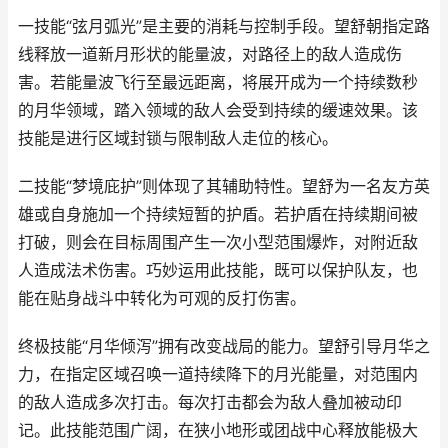
一技能“弦月弧光”是主要的消耗与控制手段。望舒朝指定路
线释放一道新月形状的能量波，对路径上的敌人造成伤
害。若能量波飞行至最远距离，将展开成为一个持续数秒
的月华领域，踏入领域的敌人会受到持续的缓速效果。该
技能是进行区域封锁与限制敌人走位的核心。
二技能“梦境庇护”则体现了其辅助特性。望舒为一名友方英
雄或自身施加一个持续短暂的护盾。若护盾在持续期间被
打破，则会在目标周围产生一次小型范围爆炸，对附近敌
人造成法术伤害。巧妙运用此技能，既可以保护队友，也
能在贴身战斗中转化为可观的反打伤害。
终极技能“月华倾泻”拥有改变战局的能力。望舒引导月华之
力，在指定区域召唤一道持续降下的月光能量，对范围内
的敌人造成多次打击。每次打击都会为敌人叠加被动印
记。此技能范围广阔，在狭小地形或团战中心释放能极大