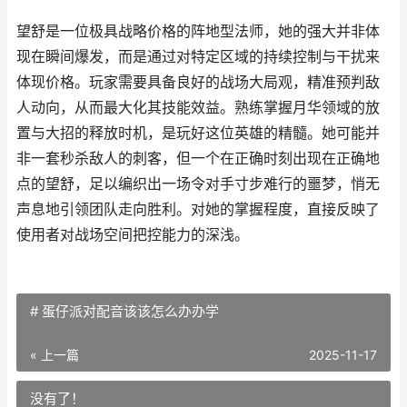
望舒是一位极具战略价格的阵地型法师，她的强大并非体
现在瞬间爆发，而是通过对特定区域的持续控制与干扰来
体现价格。玩家需要具备良好的战场大局观，精准预判敌
人动向，从而最大化其技能效益。熟练掌握月华领域的放
置与大招的释放时机，是玩好这位英雄的精髓。她可能并
非一套秒杀敌人的刺客，但一个在正确时刻出现在正确地
点的望舒，足以编织出一场令对手寸步难行的噩梦，悄无
声息地引领团队走向胜利。对她的掌握程度，直接反映了
使用者对战场空间把控能力的深浅。
# 蛋仔派对配音该该怎么办办学
« 上一篇
2025-11-17
没有了！