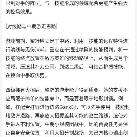
限制对手的阵型，与一技能形成的领域配合更能产生强大
的控场效果。
|对线期与中期游走思路|
游戏前期，望舒应立足于中路，利用一技能的远程特性进
行清线与无伤消耗。重点在于通过精确的技能预判，将一
技能的终点放置在敌方英雄的移动路径上，从而生成月华
领域，压迫其补刀空间。到达二级后，可结合护盾技能，
在换血中争取优势。
四级拥有大招后，望舒的游走能力得到质变。她的支援不
应局限于简单的技能命中，而是要着眼于地形封锁。例
如，在配合打野进行边路Gank时，可以先手使用一技能封
堵敌方退路，再施放大招覆盖其可能的逃生路线，迫使对
手进入不利位置。中期小规模团战中，她的首要任务是保
证自身安全位置，利用大招分割战场，为己方核心输出创