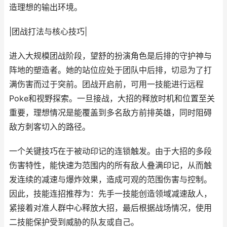
造理想的输出环境。
|团战打法与核心技巧|
进入大规模团战阶段，望舒的扮演角色是后排的守护神与
阵地的塑造者。她的站位应处于团队中后排，切忌为了打
满伤害而过于突前。团战开启前，可用一技能进行远程
Poke和视野探索。一旦接战，大招的释放时机和位置至关
重要，理想情况是能覆盖到多名敌方前排英雄，同时阻碍
敌方刺客切入的路径。
一个关键技巧在于被动印记的连锁触发。由于大招的多段
伤害特性，能快速为范围内的所有敌人叠满印记，从而触
发连续的减速与爆炸效果，造成可观的范围伤害与控制。
因此，技能连招推荐为：先手一技能创造领域减速敌人，
紧接着对准人群中心释放大招，最后根据战场情况，使用
二技能保护受到威胁的队友或自己。