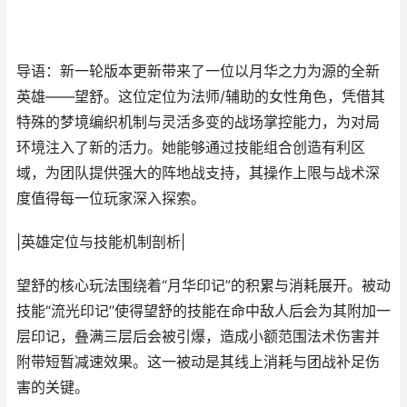
导语：新一轮版本更新带来了一位以月华之力为源的全新
英雄——望舒。这位定位为法师/辅助的女性角色，凭借其
特殊的梦境编织机制与灵活多变的战场掌控能力，为对局
环境注入了新的活力。她能够通过技能组合创造有利区
域，为团队提供强大的阵地战支持，其操作上限与战术深
度值得每一位玩家深入探索。
|英雄定位与技能机制剖析|
望舒的核心玩法围绕着“月华印记”的积累与消耗展开。被动
技能“流光印记”使得望舒的技能在命中敌人后会为其附加一
层印记，叠满三层后会被引爆，造成小额范围法术伤害并
附带短暂减速效果。这一被动是其线上消耗与团战补足伤
害的关键。